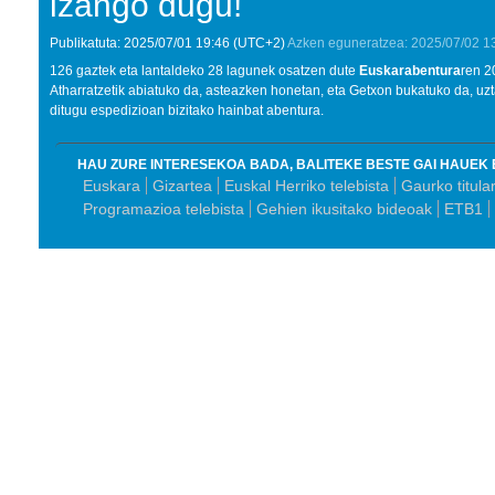
izango dugu!
Publikatuta:
2025/07/01
19:46
(UTC+2)
Azken eguneratzea:
2025/07/02
1
126 gaztek eta lantaldeko 28 lagunek osatzen dute
Euskarabentura
ren 2
Atharratzetik abiatuko da, asteazken honetan, eta Getxon bukatuko da, uzt
ditugu espedizioan bizitako hainbat abentura.
HAU ZURE INTERESEKOA BADA, BALITEKE BESTE GAI HAUEK 
Euskara
Gizartea
Euskal Herriko telebista
Gaurko titula
Programazioa telebista
Gehien ikusitako bideoak
ETB1