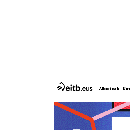
Albisteak
Kir