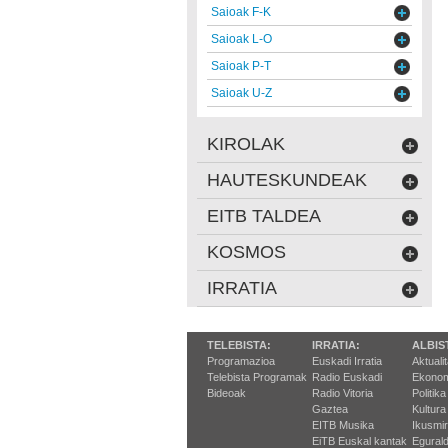
Saioak F-K
Saioak L-O
Saioak P-T
Saioak U-Z
KIROLAK
HAUTESKUNDEAK
EITB TALDEA
KOSMOS
IRRATIA
TELEBISTA:
IRRATIA:
ALBIS
Programazioa
Euskadi Irratia
Aktuali
Telebista Programak
Radio Euskadi
Ekonom
Bideoak
Radio Vitoria
Politika
Gaztea
Kultura
EITB Musika
Ikusmi
EiTB Euskal kantak
Egurald