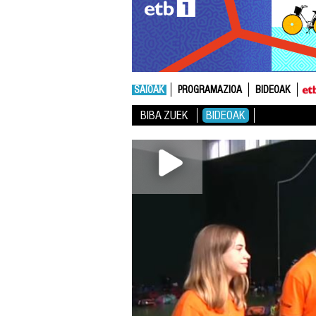
SAIOAK
PROGRAMAZIOA
BIDEOAK
BIBA ZUEK
BIDEOAK