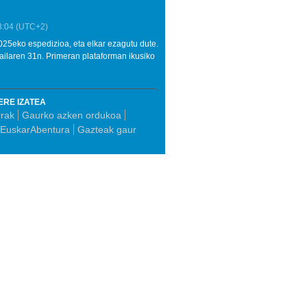
3:04
(UTC+2)
025eko espedizioa, eta elkar ezagutu dute.
ailaren 31n. Primeran plataforman ikusiko
ERE IZATEA
rrak
Gaurko azken ordukoa
EuskarAbentura
Gazteak gaur