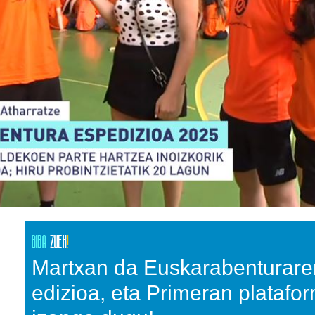
Martxan da Euskarabenturare
edizioa, eta Primeran platafo