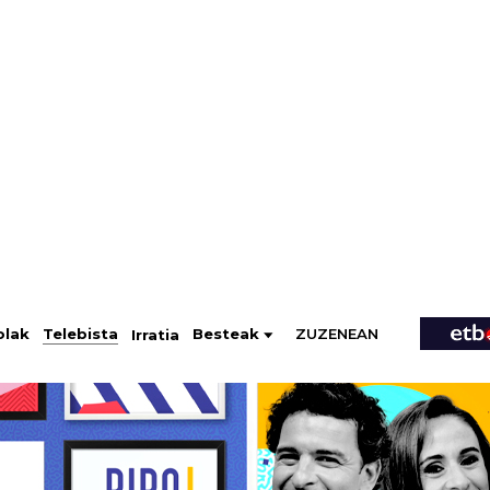
ZUZENEAN
Telebista
Besteak
olak
Irratia