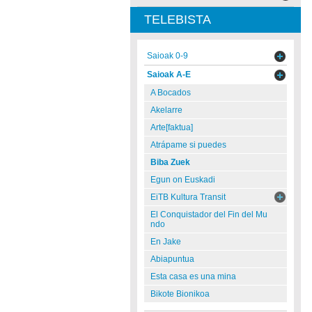
TELEBISTA
Saioak 0-9
Saioak A-E
A Bocados
Akelarre
Arte[faktua]
Atrápame si puedes
Biba Zuek
Egun on Euskadi
EiTB Kultura Transit
El Conquistador del Fin del Mu
ndo
En Jake
Abiapuntua
Esta casa es una mina
Bikote Bionikoa