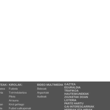
GAZTEA
TEAK:
KIROLAK:
BIDEO MULTIMEDIA
EGURALDIA
tatea
Futbola
Bideoak
TRAFIKOA
ia
Txirrindularitza
Argazkiak
HAUTESKUNDEAK
Pilota
Audioak
ZOZKETAK DOAN
LOTERIA
Arrauna
PARTE HARTU
ran
Kirol gehiago
GAI INTERESGARRIAK
ia
Futbol sailkapenak
HERRIAK ETA HIRIAK