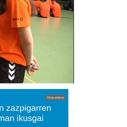
Orria entzun
n zazpigarren
rman ikusgai