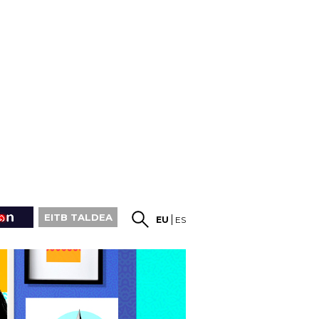
EITB TALDEA
EU
ES