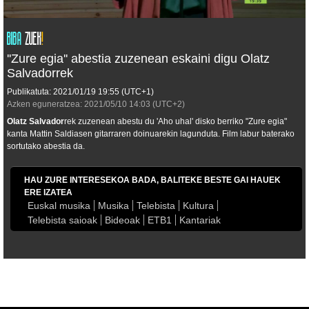
''Zure egia'' abestia zuzenean eskaini digu Olatz
Salvadorrek
Publikatuta:
2021/01/19
19:55
(UTC+1)
Azken eguneratzea:
2021/05/10
14:03
(UTC+2)
Olatz Salvador
rek zuzenean abestu du 'Aho uhal' disko berriko "Zure egia"
kanta Mattin Saldiasen gitarraren doinuarekin lagunduta. Film labur baterako
sortutako abestia da.
HAU ZURE INTERESEKOA BADA, BALITEKE BESTE GAI HAUEK
ERE IZATEA
Euskal musika
Musika
Telebista
Kultura
Telebista saioak
Bideoak
ETB1
Kantariak