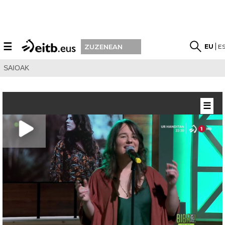
☰
EU
E
ZUZENEAN
SAIOAK
☰