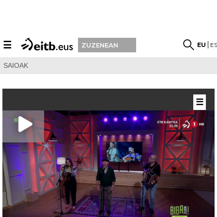
☰
EU
E
ZUZENEAN
SAIOAK
☰