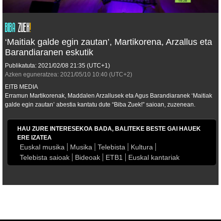
‘Maitiak galde egin zautan’, Martikorena, Arzallus eta
Barandiaranen eskutik
Publikatuta:
2021/02/08
21:35
(UTC+1)
Azken eguneratzea:
2021/05/10
10:40
(UTC+2)
EITB MEDIA
Erramun Martikorenak, Maddalen Arzallusek eta Agus Barandiaranek ‘Maitiak
galde egin zautan’ abestia kantatu dute “Biba Zuek!” saioan, zuzenean.
HAU ZURE INTERESEKOA BADA, BALITEKE BESTE GAI HAUEK
ERE IZATEA
Euskal musika
Musika
Telebista
Kultura
Telebista saioak
Bideoak
ETB1
Euskal kantariak