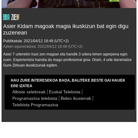
Asier Kidam magoak magia ikuskizun bat egin digu
zuzenean
Publikatuta:
2021/04/12
18:48
(UTC+2)
Azken eguneratzea:
2021/04/12
18:48
(UTC+2)
Asier 7 urterekin hasi zen magian eta handik 3 urtera lehen agerpena egin
zuen. Esperientzia handia du mago profesional gisa. Orain, 4 urte daramatza
Gure Zirkuan ikuskizunak egiten.
HAU ZURE INTERESEKOA BADA, BALITEKE BESTE GAI HAUEK
ERE IZATEA
Albiste xelebreak
Euskal Telebista
Programazioa telebista
Bideo ikusienak
Telebista Programazioa