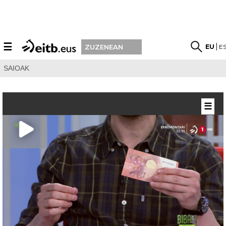
☰
EU
E
ZUZENEAN
SAIOAK
☰