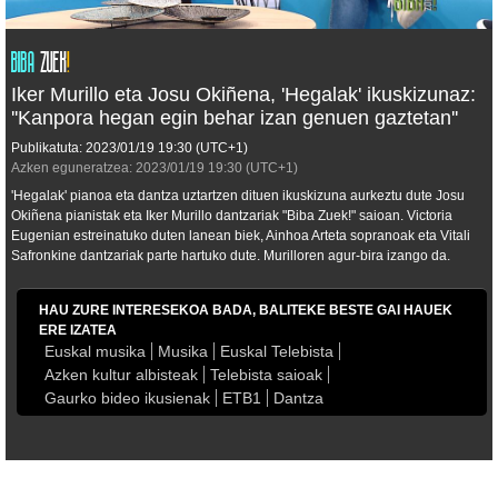
Iker Murillo eta Josu Okiñena, 'Hegalak' ikuskizunaz:
''Kanpora hegan egin behar izan genuen gaztetan''
Publikatuta:
2023/01/19
19:30
(UTC+1)
Azken eguneratzea:
2023/01/19
19:30
(UTC+1)
'Hegalak' pianoa eta dantza uztartzen dituen ikuskizuna aurkeztu dute Josu
Okiñena pianistak eta Iker Murillo dantzariak "Biba Zuek!" saioan. Victoria
Eugenian estreinatuko duten lanean biek, Ainhoa Arteta sopranoak eta Vitali
Safronkine dantzariak parte hartuko dute. Murilloren agur-bira izango da.
HAU ZURE INTERESEKOA BADA, BALITEKE BESTE GAI HAUEK
ERE IZATEA
Euskal musika
Musika
Euskal Telebista
Azken kultur albisteak
Telebista saioak
Gaurko bideo ikusienak
ETB1
Dantza