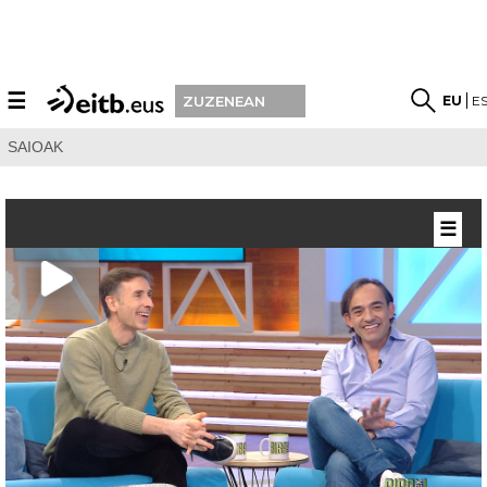
☰
EU
E
ZUZENEAN
SAIOAK
☰