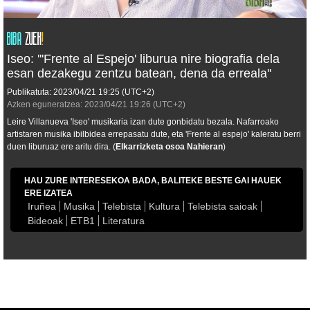
Iseo: '''Frente al Espejo' liburua nire biografia dela
esan dezakegu zentzu batean, dena da erreala''
Publikatuta:
2023/04/21
19:25
(UTC+2)
Azken eguneratzea:
2023/04/21
19:26
(UTC+2)
Leire Villanueva 'Iseo' musikaria izan dute gonbidatu bezala. Nafarroako
artistaren musika ibilbidea errepasatu dute, eta 'Frente al espejo' kaleratu berri
duen liburuaz ere aritu dira. (
Elkarrizketa osoa Nahieran
)
HAU ZURE INTERESEKOA BADA, BALITEKE BESTE GAI HAUEK
ERE IZATEA
Iruñea
Musika
Telebista
Kultura
Telebista saioak
Bideoak
ETB1
Literatura