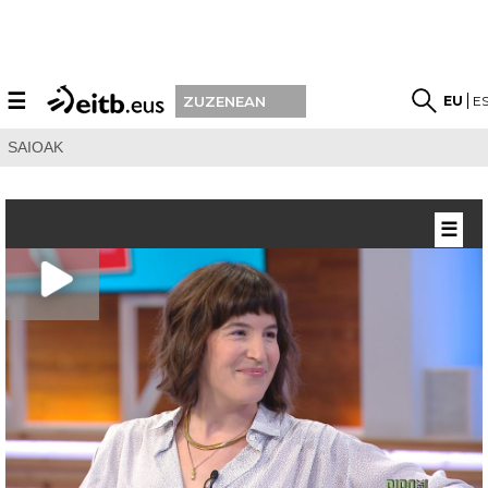
☰
EU
E
ZUZENEAN
SAIOAK
☰