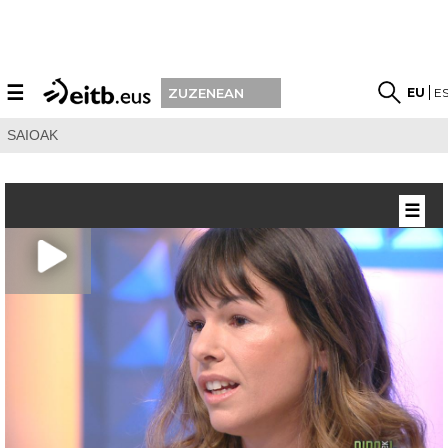
☰
EU
E
ZUZENEAN
SAIOAK
☰