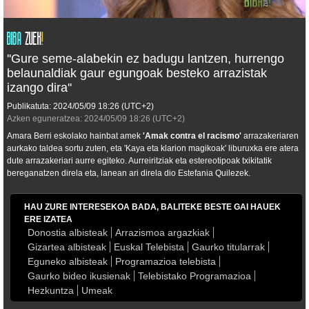
''Gure seme-alabekin ez badugu lantzen, hurrengo
belaunaldiak gaur egungoak besteko arrazistak
izango dira''
Publikatuta:
2024/05/09
18:26
(UTC+2)
Azken eguneratzea:
2024/05/09
18:26
(UTC+2)
Amara Berri eskolako hainbat amek
'
Amak contra el racismo
'
arrazakeriaren
aurkako taldea sortu zuten, eta 'Kaya eta klarion magikoak' liburuxka ere atera
dute arrazakeriari aurre egiteko. Aurreiritziak eta estereotipoak txikitatik
bereganatzen direla eta, lanean ari direla dio Estefania Quilezek.
HAU ZURE INTERESEKOA BADA, BALITEKE BESTE GAI HAUEK
ERE IZATEA
Donostia albisteak
Arrazismoa argazkiak
Gizartea albisteak
Euskal Telebista
Gaurko titularrak
Eguneko albisteak
Programazioa telebista
Gaurko bideo ikusienak
Telebistako Programazioa
Hezkuntza
Umeak