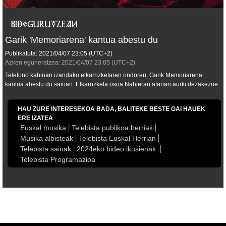
Garik 'Memoriarena' kantua abestu du
Publikatuta:
2021/04/07
23:05
(UTC+2)
Azken eguneratzea:
2021/04/07
23:05
(UTC+2)
Telefono kabinan izandako elkarrizketaren ondoren, Garik
Memoriarena
kantua abestu du saioan. Elkarrizketa osoa Nahieran atarian aurki dezakezue.
HAU ZURE INTERESEKOA BADA, BALITEKE BESTE GAI HAUEK
ERE IZATEA
Euskal musika
Telebista publikoa berriak
Musika albisteak
Telebista Euskal Herrian
Telebista saioak
2024eko bideo ikusienak
Telebista Programazioa