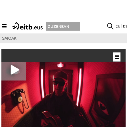
☰
EU
E
ZUZENEAN
SAIOAK
☰