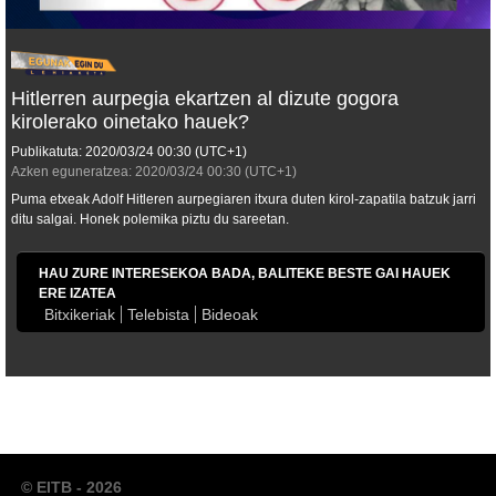
Hitlerren aurpegia ekartzen al dizute gogora
kirolerako oinetako hauek?
Publikatuta:
2020/03/24
00:30
(UTC+1)
Azken eguneratzea:
2020/03/24
00:30
(UTC+1)
Puma etxeak Adolf Hitleren aurpegiaren itxura duten kirol-zapatila batzuk jarri
ditu salgai. Honek polemika piztu du sareetan.
HAU ZURE INTERESEKOA BADA, BALITEKE BESTE GAI HAUEK
ERE IZATEA
Bitxikeriak
Telebista
Bideoak
© EITB - 2026