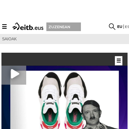
☰
EU
E
ZUZENEAN
SAIOAK
☰