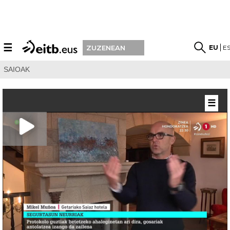
☰
EU
E
ZUZENEAN
SAIOAK
☰