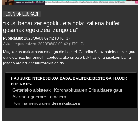
EGUN ON EUSKADI
"Ikusi behar zer egokitu eta nola; zailena buffet
gosariak egokitzea izango da"
Publikatuta:
2020/06/08
09:42
(UTC+2)
Azken eguneratzea:
2020/06/08
09:42
(UTC+2)
Mugikortasunak arnasa emango die hotelei. Getariko Saiaz hotelean izan gara
eta diotenez, hurrengo hilabeteetarako erretserbak hasi dira jasotzen baina
jendea oraindik beldurrarekin ari da.
HAU ZURE INTERESEKOA BADA, BALITEKE BESTE GAI HAUEK
ERE IZATEA
Getariako albisteak
Koronabirusaren Eris aldaera gaur
Alarma-egoeraren amaiera
Konfinamenduaren deseskalatzea