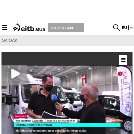
☰
EU
E
ZUZENEAN
SAIOAK
☰