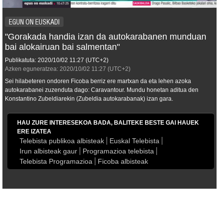
EGUN ON EUSKADI
"Gorakada handia izan da autokarabanen munduan
bai alokairuan bai salmentan"
Publikatuta:
2020/10/02
11:27
(UTC+2)
Azken eguneratzea:
2020/10/02
11:27
(UTC+2)
Sei hilabeteren ondoren Ficoba berriz ere martxan da eta lehen azoka
autokarabanei zuzenduta dago: Caravantour. Mundu honetan aditua den
Konstantino Zubeldiarekin (Zubeldia autokarabanak) izan gara.
HAU ZURE INTERESEKOA BADA, BALITEKE BESTE GAI HAUEK
ERE IZATEA
Telebista publikoa albisteak
Euskal Telebista
Irun albisteak gaur
Programazioa telebista
Telebista Programazioa
Ficoba albisteak