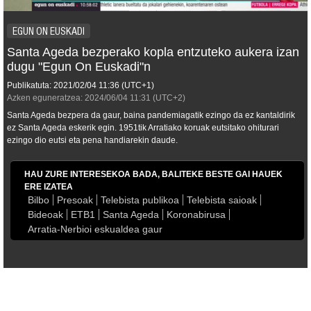
EGUN ON EUSKADI
Santa Ageda bezperako kopla entzuteko aukera izan
dugu "Egun On Euskadi"n
Publikatuta:
2021/02/04
11:36
(UTC+1)
Azken eguneratzea:
2024/06/04
11:31
(UTC+2)
Santa Ageda bezpera da gaur, baina pandemiagatik ezingo da ez kantaldirik
ez Santa Ageda eskerik egin. 1951tik Arratiako koruak eutsitako ohiturari
ezingo dio eutsi eta pena handiarekin daude.
HAU ZURE INTERESEKOA BADA, BALITEKE BESTE GAI HAUEK
ERE IZATEA
Bilbo
Presoak
Telebista publikoa
Telebista saioak
Bideoak
ETB1
Santa Ageda
Koronabirusa
Arratia-Nerbioi eskualdea gaur