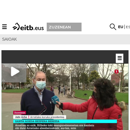
☰
EU
E
ZUZENEAN
SAIOAK
☰