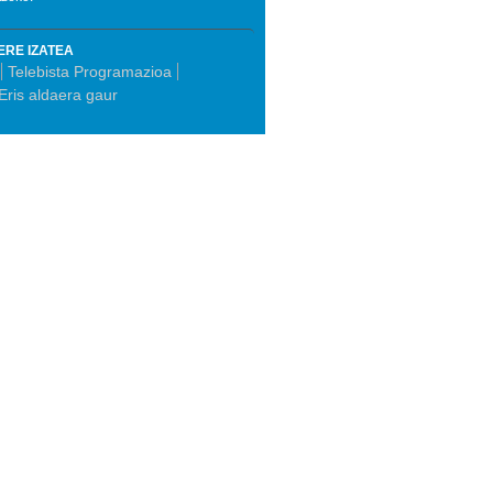
ERE IZATEA
Telebista Programazioa
Eris aldaera gaur