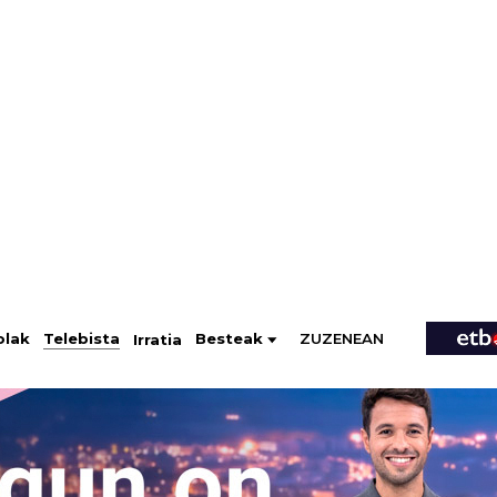
ZUZENEAN
Telebista
Besteak
olak
Irratia