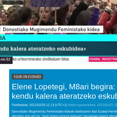
EGUN ON EUSKADI
Elene Lopetegi, M8ari begira:
kendu kalera ateratzeko esku
Publikatuta:
2021/02/25
11:13
(UTC+1)
Azken eguneratzea:
2021/02/25
11
Donostiako Mugimendu Feministako kideak martxoaren 8an Euskal Herriko 
dituztela argi utzi du, "inoiz baino arrazoi gehiago" daudelako kalera atera