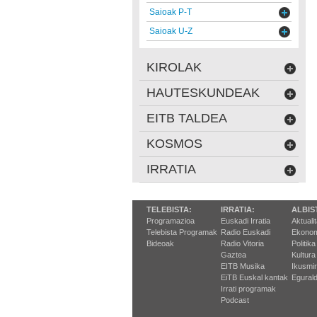
Saioak P-T
Saioak U-Z
KIROLAK
HAUTESKUNDEAK
EITB TALDEA
KOSMOS
IRRATIA
TELEBISTA:
IRRATIA:
ALBIS
Programazioa
Euskadi Irratia
Aktuali
Telebista Programak
Radio Euskadi
Ekonom
Bideoak
Radio Vitoria
Politika
Gaztea
Kultura
EITB Musika
Ikusmi
EiTB Euskal kantak
Egurald
Irrati programak
Podcast