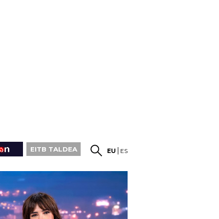
EITB TALDEA
EU
ES