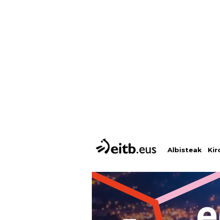
Albisteak
Kir