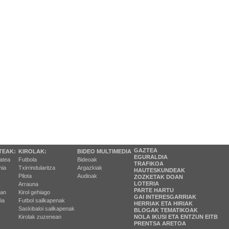
GAZTEA
TEAK:
KIROLAK:
BIDEO MULTIMEDIA
EGURALDIA
tatea
Futbola
Bideoak
TRAFIKOA
ia
Txirrindularitza
Argazkiak
HAUTESKUNDEAK
Pilota
Audioak
ZOZKETAK DOAN
LOTERIA
Arrauna
PARTE HARTU
ran
Kirol gehiago
GAI INTERESGARRIAK
ia
Futbol sailkapenak
HERRIAK ETA HIRIAK
Saskibaloi sailkapenak
BLOGAK TEMATIKOAK
Kirolak zuzenean
NOLA IKUSI ETA ENTZUN EITB
PRENTSA ARETOA