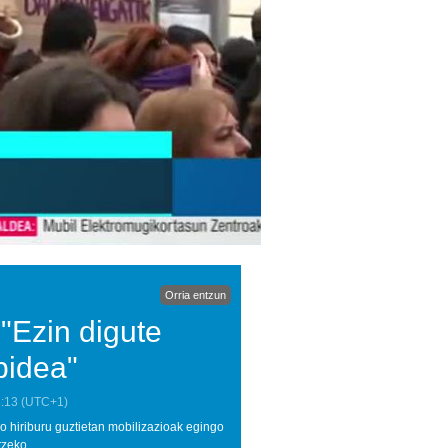
Orria entzun
 "Ezin digute
bidea"
:13
(UTC+1)
hiriburu guztietan mobilizazioak egingo
tzeko.