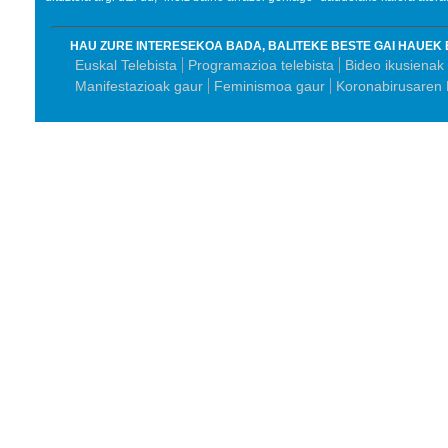
HAU ZURE INTERESEKOA BADA, BALITEKE BESTE GAI HAUEK 
Euskal Telebista
Programazioa telebista
Bideo ikusienak
Manifestazioak gaur
Feminismoa gaur
Koronabirusaren 