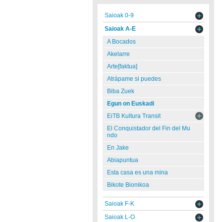
Saioak 0-9
Saioak A-E
A Bocados
Akelarre
Arte[faktua]
Atrápame si puedes
Biba Zuek
Egun on Euskadi
EiTB Kultura Transit
El Conquistador del Fin del Mu
ndo
En Jake
Abiapuntua
Esta casa es una mina
Bikote Bionikoa
Saioak F-K
Saioak L-O