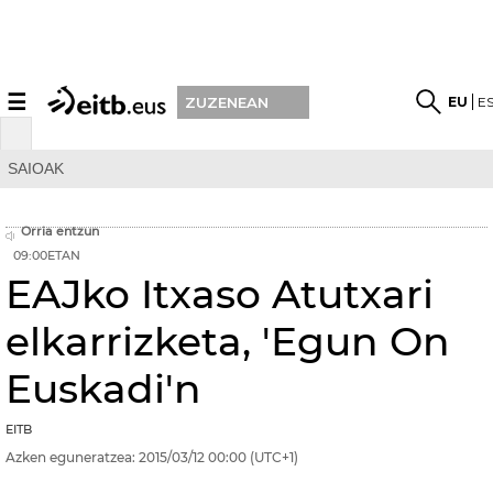
☰
EU
E
ZUZENEAN
SAIOAK
Orria entzun
09:00ETAN
EAJko Itxaso Atutxari
elkarrizketa, 'Egun On
Euskadi'n
EITB
Azken eguneratzea:
2015/03/12
00:00
(UTC+1)