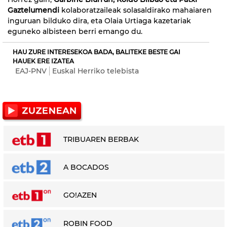
Gaztelumendi
kolaboratzaileak solasaldirako mahaiaren
inguruan bilduko dira, eta Olaia Urtiaga kazetariak
eguneko albisteen berri emango du.
HAU ZURE INTERESEKOA BADA, BALITEKE BESTE GAI
HAUEK ERE IZATEA
EAJ-PNV
Euskal Herriko telebista
TRIBUAREN BERBAK
A BOCADOS
GO!AZEN
ROBIN FOOD