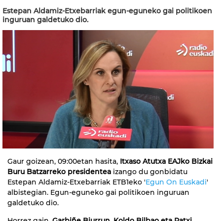
Estepan Aldamiz-Etxebarriak egun-eguneko gai politikoen
inguruan galdetuko dio.
Gaur goizean, 09:00etan hasita,
Itxaso Atutxa EAJko Bizkai
Buru Batzarreko presidentea
izango du gonbidatu
Estepan Aldamiz-Etxebarriak ETB1eko '
Egun On Euskadi
'
albistegian. Egun-eguneko gai politikoen inguruan
galdetuko dio.
Horrez gain,
Garbiñe Biurrun, Koldo Bilbao eta Patxi