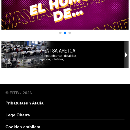
PRENTSA ARETOA
Prentsa oharrak, deialdiak,
agenda, fototeka,…
© EITB - 2026
Pribatutasun Ataria
Lege Oharra
Cookien erabilera