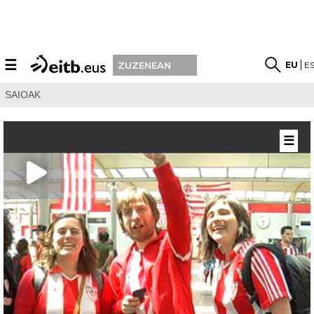
☰
EU
E
ZUZENEAN
SAIOAK
☰