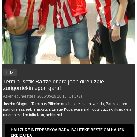
'EHZ'
Termibusetik Bartzelonara joan diren zale
zurigorriekin egon gara!
Azken eguneratzea:
2015/05/29
20:18
(UTC+2)
Joseba Olagarai Termibus Bilboko autobus geltokian izan da, Bartzelonara
joan diren zaleekin hizketan. Errege Kopa ekarri nahi dute guztiek; ilusioa eta
umorea ez dira falta izan, behintzat!
HAU ZURE INTERESEKOA BADA, BALITEKE BESTE GAI HAUEK
ERE IZATEA