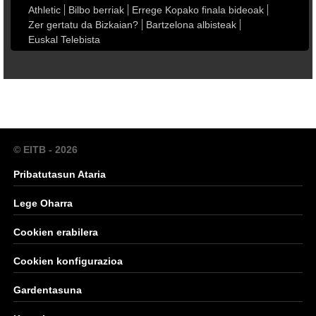
Athletic
Bilbo berriak
Errege Kopako finala bideoak
Zer gertatu da Bizkaian?
Bartzelona albisteak
Euskal Telebista
© EITB - 2026
Pribatutasun Ataria
Lege Oharra
Cookien erabilera
Cookien konfigurazioa
Gardentasuna