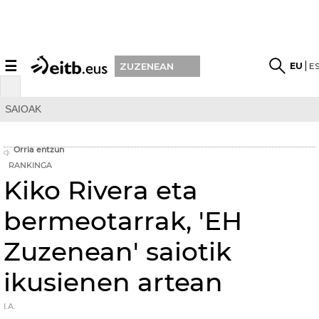
☰
EU
E
ZUZENEAN
SAIOAK
Orria entzun
RANKINGA
Kiko Rivera eta
bermeotarrak, 'EH
Zuzenean' saiotik
ikusienen artean
I.A.