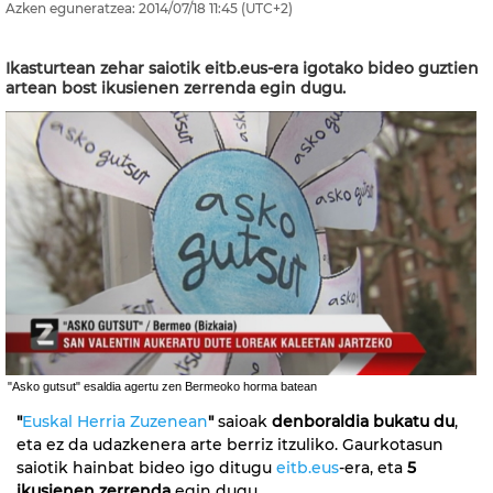
Azken eguneratzea:
2014/07/18
11:45
(UTC+2)
Ikasturtean zehar saiotik eitb.eus-era igotako bideo guztien
artean bost ikusienen zerrenda egin dugu.
"Asko gutsut" esaldia agertu zen Bermeoko horma batean
"
Euskal Herria Zuzenean
"
saioak
denboraldia bukatu du
,
eta ez da udazkenera arte berriz itzuliko. Gaurkotasun
saiotik hainbat bideo igo ditugu
eitb.eus
-era, eta
5
ikusienen zerrenda
egin dugu.