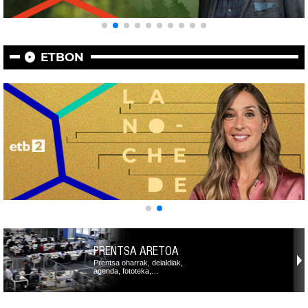
ETBON
PRENTSA ARETOA
Prentsa oharrak, deialdiak,
agenda, fototeka,…