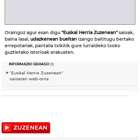
Oraingoz agur esan digu
"Euskal Herria Zuzenean"
saioak,
baina lasai,
udazkenean bueltan
izango baititugu bertako
errepotariak, pantaila txikitik gure lurraldeko txoko
guztietako istorioak erakusten.
INFORMAZIO GEHIAGO
(1)
"Euskal Herria Zuzenean"
saioaren web-orria