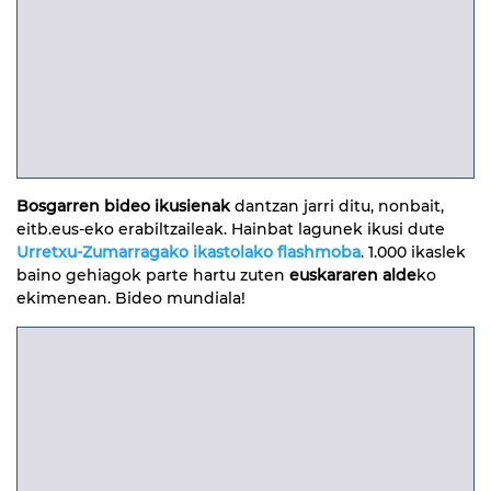
Bosgarren bideo ikusienak
dantzan jarri ditu, nonbait,
eitb.eus-eko erabiltzaileak. Hainbat lagunek ikusi dute
Urretxu-Zumarragako ikastolako flashmoba
. 1.000 ikaslek
baino gehiagok parte hartu zuten
euskararen alde
ko
ekimenean. Bideo mundiala!