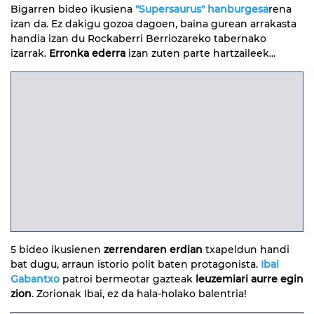
Bigarren bideo ikusiena
"Supersaurus" hanburgesa
rena
izan da. Ez dakigu gozoa dagoen, baina gurean arrakasta
handia izan du Rockaberri Berriozareko tabernako
izarrak.
Erronka ederra
izan zuten parte hartzaileek...
5 bideo ikusienen
zerrendaren erdian
txapeldun handi
bat dugu, arraun istorio polit baten protagonista.
Ibai
Gabantxo
patroi bermeotar gazteak
leuzemiari aurre egin
zion
. Zorionak Ibai, ez da hala-holako balentria!