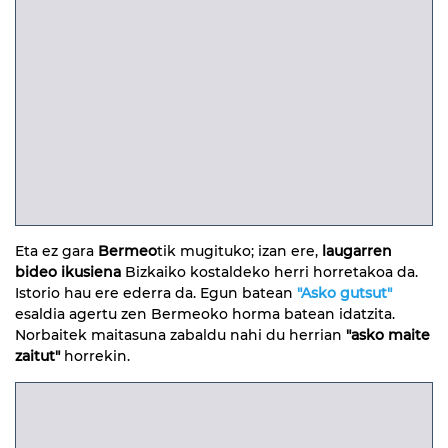
Eta ez gara
Bermeo
tik mugituko; izan ere,
laugarren
bideo ikusiena
Bizkaiko kostaldeko herri horretakoa da.
Istorio hau ere ederra da. Egun batean
"Asko gutsut"
esaldia agertu zen Bermeoko horma batean idatzita.
Norbaitek maitasuna zabaldu nahi du herrian
"asko maite
zaitut"
horrekin.