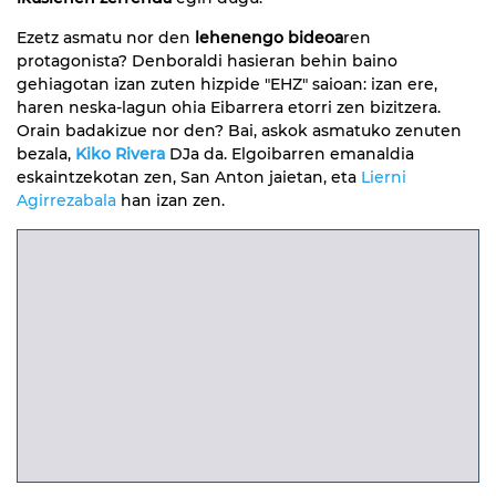
Ezetz asmatu nor den
lehenengo bideoa
ren
protagonista? Denboraldi hasieran behin baino
gehiagotan izan zuten hizpide "EHZ" saioan: izan ere,
haren neska-lagun ohia Eibarrera etorri zen bizitzera.
Orain badakizue nor den? Bai, askok asmatuko zenuten
bezala,
Kiko Rivera
DJa da. Elgoibarren emanaldia
eskaintzekotan zen, San Anton jaietan, eta
Lierni
Agirrezabala
han izan zen.