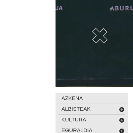
AZKENA
ALBISTEAK
KULTURA
EGURALDIA