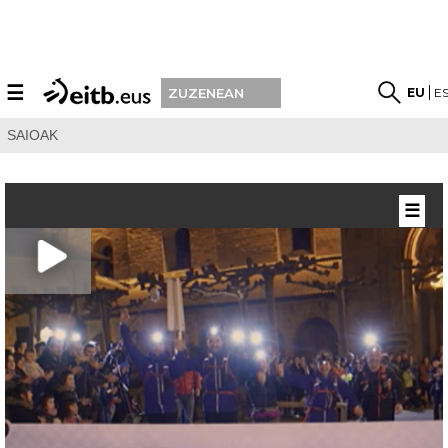
☰
EU
E
ZUZENEAN
SAIOAK
☰