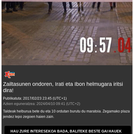
Zailtasunen ondoren, Irati eta Ibon helmugara iritsi
dira!
Publikatuta:
2017/02/23
23:45
(UTC+1)
Azken eguneratzea:
2024/04/10
09:41
(UTC+2)
Taldeak helburua bete du eta 10 ordutan burutu du maratoia. Zegamako plaza
jendez lepo zegoen haien zain.
HAU ZURE INTERESEKOA BADA, BALITEKE BESTE GAI HAUEK