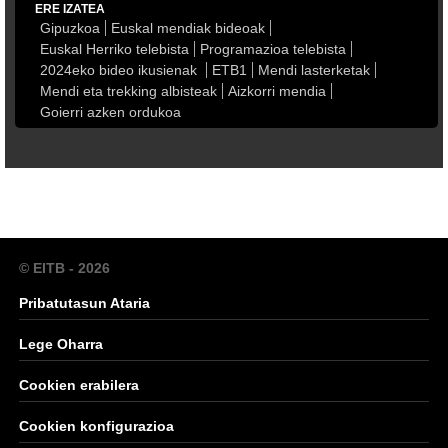
ERE IZATEA
Gipuzkoa
Euskal mendiak bideoak
Euskal Herriko telebista
Programazioa telebista
2024eko bideo ikusienak
ETB1
Mendi lasterketak
Mendi eta trekking albisteak
Aizkorri mendia
Goierri azken ordukoa
© EITB - 2026
Pribatutasun Ataria
Lege Oharra
Cookien erabilera
Cookien konfigurazioa