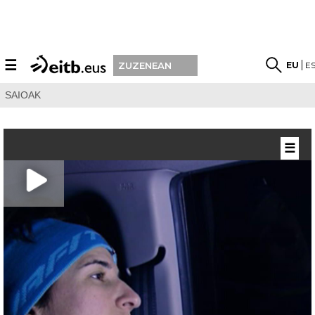
☰
EU
E
ZUZENEAN
SAIOAK
☰