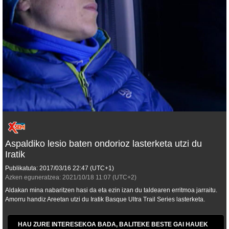
Aspaldiko lesio baten ondorioz lasterketa utzi du
Iratik
Publikatuta:
2017/03/16
22:47
(UTC+1)
Azken eguneratzea:
2021/10/18
11:07
(UTC+2)
Aldakan mina nabaritzen hasi da eta ezin izan du taldearen erritmoa jarraitu.
Amorru handiz Areetan utzi du Iratik Basque Ultra Trail Series lasterketa.
HAU ZURE INTERESEKOA BADA, BALITEKE BESTE GAI HAUEK