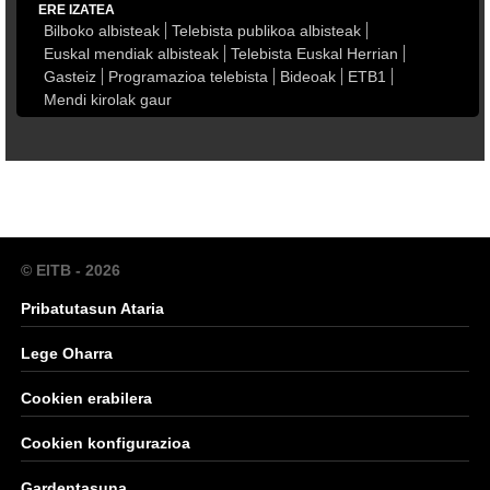
ERE IZATEA
Bilboko albisteak
Telebista publikoa albisteak
Euskal mendiak albisteak
Telebista Euskal Herrian
Gasteiz
Programazioa telebista
Bideoak
ETB1
Mendi kirolak gaur
© EITB - 2026
Pribatutasun Ataria
Lege Oharra
Cookien erabilera
Cookien konfigurazioa
Gardentasuna