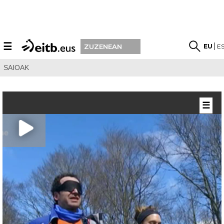
☰
EU
E
ZUZENEAN
SAIOAK
☰