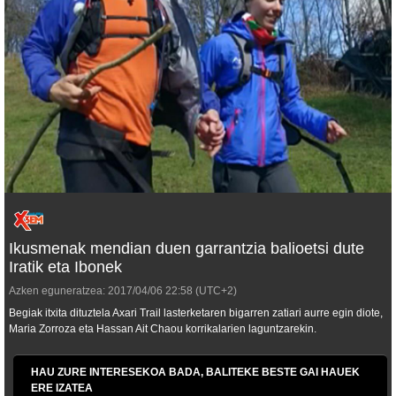
Ikusmenak mendian duen garrantzia balioetsi dute
Iratik eta Ibonek
Azken eguneratzea:
2017/04/06
22:58
(UTC+2)
Begiak itxita dituztela Axari Trail lasterketaren bigarren zatiari aurre egin diote,
Maria Zorroza eta Hassan Ait Chaou korrikalarien laguntzarekin.
HAU ZURE INTERESEKOA BADA, BALITEKE BESTE GAI HAUEK
ERE IZATEA