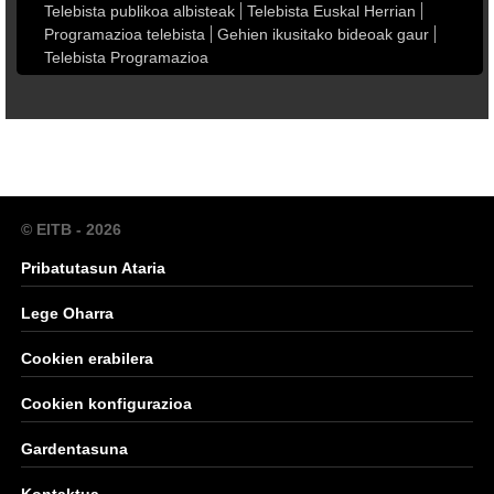
Telebista publikoa albisteak
Telebista Euskal Herrian
Programazioa telebista
Gehien ikusitako bideoak gaur
Telebista Programazioa
© EITB - 2026
Pribatutasun Ataria
Lege Oharra
Cookien erabilera
Cookien konfigurazioa
Gardentasuna