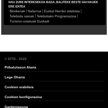
HAU ZURE INTERESEKOA BADA, BALITEKE BESTE GAI HAUEK
ERE IZATEA
Bitxikeriak
Nafarroa
Euskal Herriko telebista
Telebista saioak
Telebistako Programazioa
Turismo-ostatuak Euskadi
© EITB - 2026
Pribatutasun Ataria
Lege Oharra
Cookien erabilera
Cookien konfigurazioa
Gardentasuna