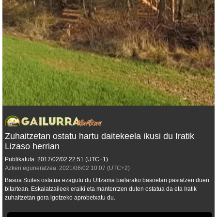
Zuhaitzetan ostatu hartu daitekeela ikusi du Iratik
Lizaso herrian
Publikatuta:
2017/02/02
22:51
(UTC+1)
Azken eguneratzea:
2021/06/02
10:07
(UTC+2)
Basoa Suites ostatua ezagutu du Ultzama bailarako basoetan pasiatzen duen
bitartean. Eskalatzaileek eraiki eta mantentzen duten ostatua da eta Iratik
zuhaitzetan gora igotzeko aprobetxatu du.