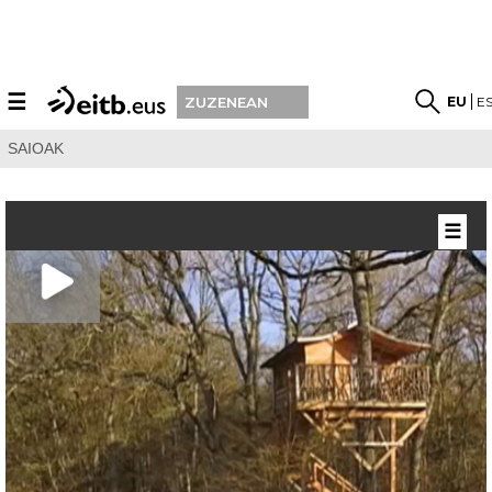
☰
EU
E
ZUZENEAN
SAIOAK
☰