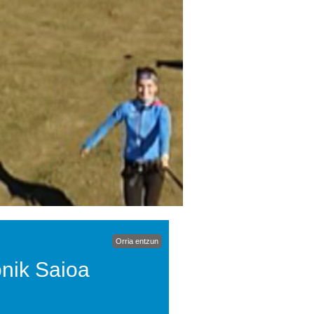
Orria entzun
nik Saioa