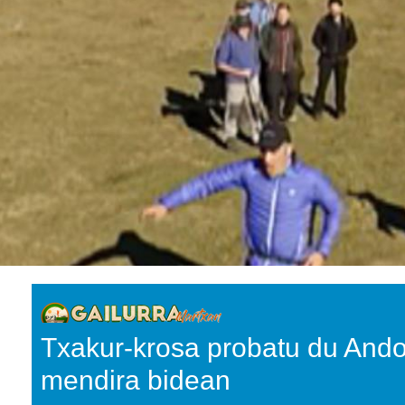
Txakur-krosa probatu du Ando
mendira bidean