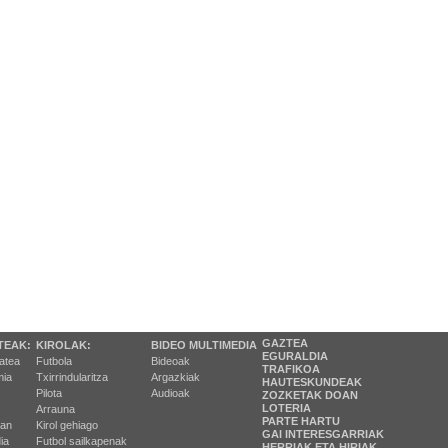
GAZTEA
TEAK:
KIROLAK:
BIDEO MULTIMEDIA
EGURALDIA
tatea
Futbola
Bideoak
TRAFIKOA
ia
Txirrindularitza
Argazkiak
HAUTESKUNDEAK
Pilota
Audioak
ZOZKETAK DOAN
LOTERIA
Arrauna
PARTE HARTU
ran
Kirol gehiago
GAI INTERESGARRIAK
ia
Futbol sailkapenak
HERRIAK ETA HIRIAK