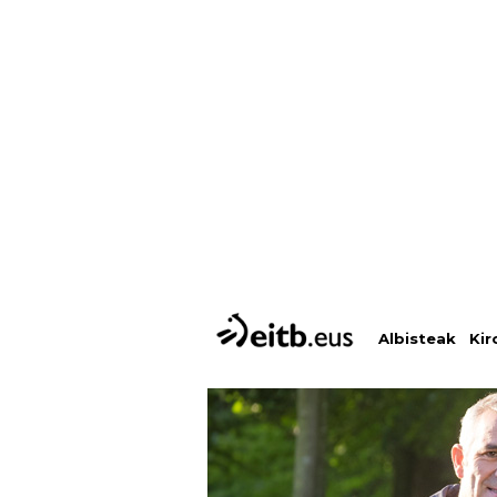
Albisteak
Kir