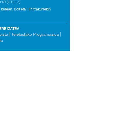
0:49
(UTC+2)
 bidean. Bolt eta Flin txakurrekin
ERE IZATEA
bista
Telebistako Programazioa
oa