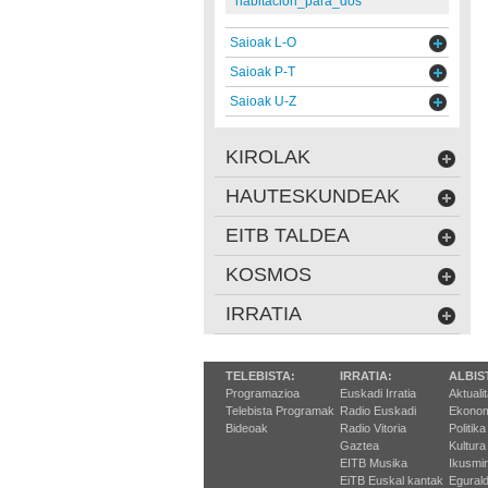
habitacion_para_dos
Saioak L-O
Saioak P-T
Saioak U-Z
KIROLAK
HAUTESKUNDEAK
EITB TALDEA
KOSMOS
IRRATIA
TELEBISTA:
IRRATIA:
ALBIS
Programazioa
Euskadi Irratia
Aktuali
Telebista Programak
Radio Euskadi
Ekonom
Bideoak
Radio Vitoria
Politika
Gaztea
Kultura
EITB Musika
Ikusmi
EiTB Euskal kantak
Egurald