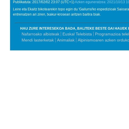
Publikatuta:
2017/02/02
23:07
(UTC+1)
Azken eguneratzea:
2021/10/13
1
Leire eta Ekaitz bikotearekin topo egin du 'Gailurra'ko espedizioak Saioara
entrenatzen ari ziren, txakur-krosean aritzen baitira biak.
HAU ZURE INTERESEKOA BADA, BALITEKE BESTE GAI HAUEK 
Nafarroako albisteak
Euskal Telebista
Programazioa tele
Mendi lasterketak
Animaliak
Alpinismoaren azken orduk