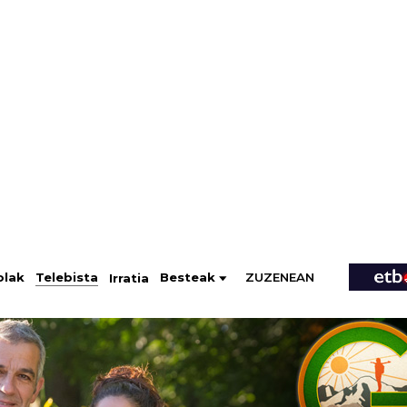
ZUZENEAN
Telebista
Besteak
olak
Irratia