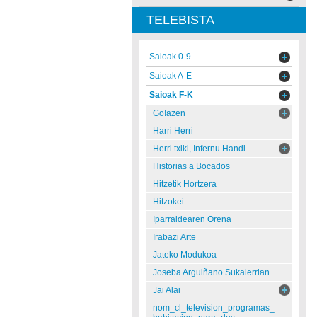
TELEBISTA
Saioak 0-9
Saioak A-E
Saioak F-K
Go!azen
Harri Herri
Herri txiki, Infernu Handi
Historias a Bocados
Hitzetik Hortzera
Hitzokei
Iparraldearen Orena
Irabazi Arte
Jateko Modukoa
Joseba Arguiñano Sukalerrian
Jai Alai
nom_cl_television_programas_