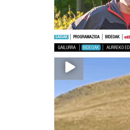
SAIOAK
PROGRAMAZIOA
BIDEOAK
GAILURRA
BIDEOAK
AURREKO ED