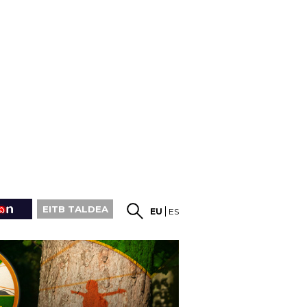
EITB TALDEA
EU
ES