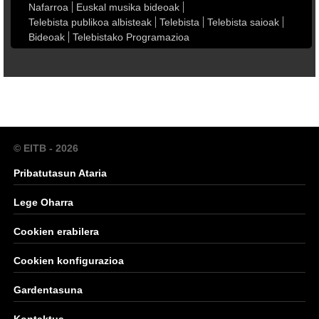
Nafarroa
Euskal musika bideoak
Telebista publikoa albisteak
Telebista
Telebista saioak
Bideoak
Telebistako Programazioa
© EITB - 2026
Pribatutasun Ataria
Lege Oharra
Cookien erabilera
Cookien konfigurazioa
Gardentasuna