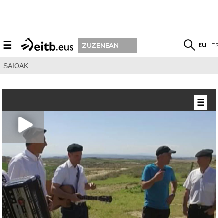
☰
EU
E
ZUZENEAN
SAIOAK
☰