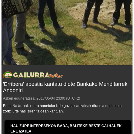
'Erribera' abestia kantatu diote Bankako Menditarrek
Andoniri
Azken eguneratzea:
2017/05/04
23:00
(UTC+2)
Behe Nafarroako koro honetako kide guztiak artzainak dira eta orain dela
zortzi urte hasi ziren taldean kantuan.
HAU ZURE INTERESEKOA BADA, BALITEKE BESTE GAI HAUEK
ERE IZATEA