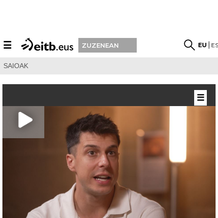
☰
EU
E
ZUZENEAN
SAIOAK
☰