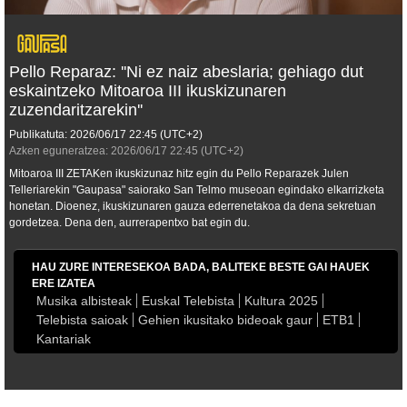
Pello Reparaz: ''Ni ez naiz abeslaria; gehiago dut
eskaintzeko Mitoaroa III ikuskizunaren
zuzendaritzarekin''
Publikatuta:
2026/06/17
22:45
(UTC+2)
Azken eguneratzea:
2026/06/17
22:45
(UTC+2)
Mitoaroa III ZETAKen ikuskizunaz hitz egin du Pello Reparazek Julen
Telleriarekin "Gaupasa" saiorako San Telmo museoan egindako elkarrizketa
honetan. Dioenez, ikuskizunaren gauza ederrenetakoa da dena sekretuan
gordetzea. Dena den, aurrerapentxo bat egin du.
HAU ZURE INTERESEKOA BADA, BALITEKE BESTE GAI HAUEK
ERE IZATEA
Musika albisteak
Euskal Telebista
Kultura 2025
Telebista saioak
Gehien ikusitako bideoak gaur
ETB1
Kantariak