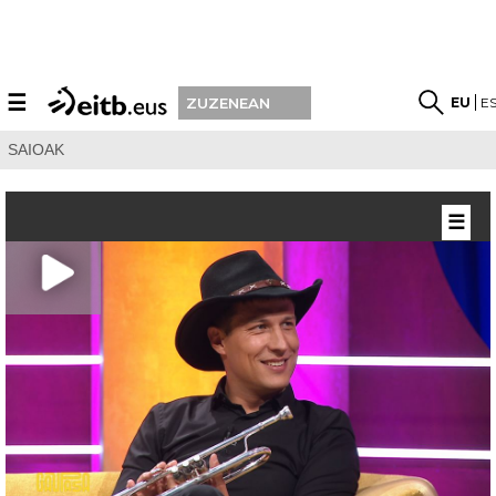
☰
EU
E
ZUZENEAN
SAIOAK
☰