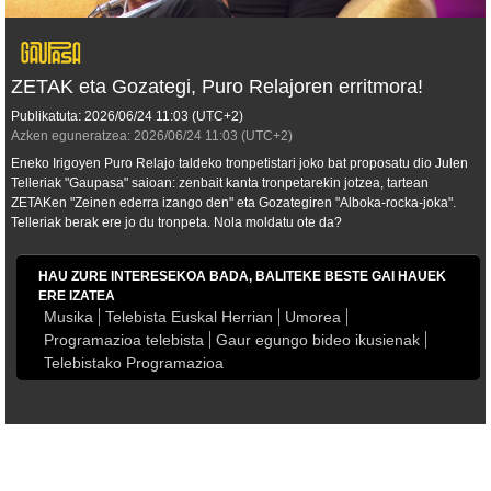
ZETAK eta Gozategi, Puro Relajoren erritmora!
Publikatuta:
2026/06/24
11:03
(UTC+2)
Azken eguneratzea:
2026/06/24
11:03
(UTC+2)
Eneko Irigoyen Puro Relajo taldeko tronpetistari joko bat proposatu dio Julen
Telleriak "Gaupasa" saioan: zenbait kanta tronpetarekin jotzea, tartean
ZETAKen "Zeinen ederra izango den" eta Gozategiren "Alboka-rocka-joka".
Telleriak berak ere jo du tronpeta. Nola moldatu ote da?
HAU ZURE INTERESEKOA BADA, BALITEKE BESTE GAI HAUEK
ERE IZATEA
Musika
Telebista Euskal Herrian
Umorea
Programazioa telebista
Gaur egungo bideo ikusienak
Telebistako Programazioa