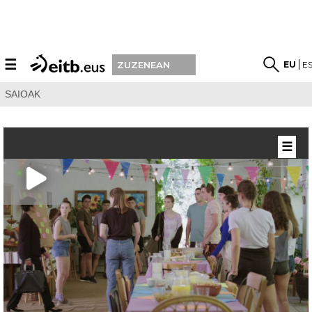
☰
EU
E
ZUZENEAN
SAIOAK
☰