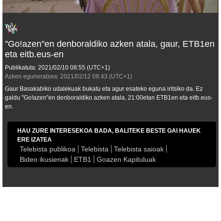
''Go!azen''en denboraldiko azken atala, gaur, ETB1en
eta eitb.eus-en
Publikatuta:
2021/02/10
08:55
(UTC+1)
Azken eguneratzea:
2021/02/12
08:43
(UTC+1)
Gaur Basakabiko udalekuak bukatu eta agur esateko eguna iritsiko da. Ez
galdu ''Go!azen''en denboraldiko azken atala, 21:00etan ETB1en eta eitb.eus-
en.
HAU ZURE INTERESEKOA BADA, BALITEKE BESTE GAI HAUEK
ERE IZATEA
Telebista publikoa
Telebista
Telebista saioak
Bideo ikusienak
ETB1
Goazen Kapituluak