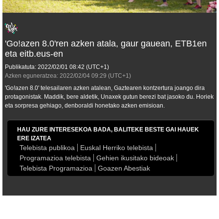
'Go!azen 8.0'ren azken atala, gaur gauean, ETB1en
eta eitb.eus-en
Publikatuta:
2022/02/01
08:42
(UTC+1)
Azken eguneratzea:
2022/02/04
09:29
(UTC+1)
'Go!azen 8.0' telesailaren azken atalean, Gaztearen kontzertura joango dira
protagonistak. Maddik, bere aldetik, Unaxek gutun berezi bat jasoko du. Horiek
eta sorpresa gehiago, denboraldi honetako azken emisioan.
HAU ZURE INTERESEKOA BADA, BALITEKE BESTE GAI HAUEK
ERE IZATEA
Telebista publikoa
Euskal Herriko telebista
Programazioa telebista
Gehien ikusitako bideoak
Telebista Programazioa
Goazen Abestiak