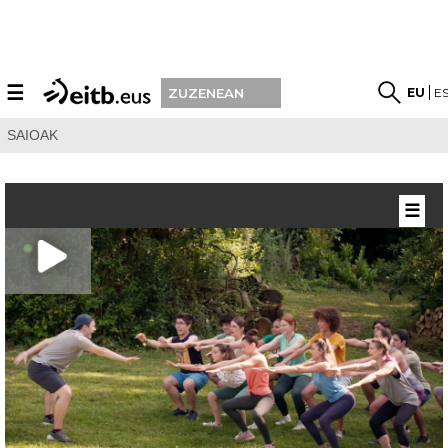
☰
EU
E
ZUZENEAN
SAIOAK
☰