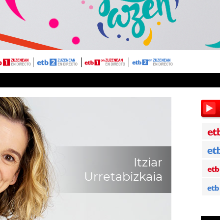
Itziar
Urretabizkaia