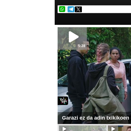
5:28
Garazi ez da adin txikikoen 