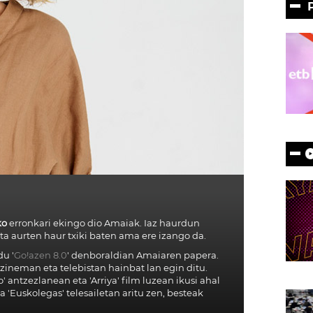
ko
erronkari ekingo dio Amaiak. Iaz haurdun
eta aurten haur txiki baten ama ere izango da.
u '
Go!azen 8.0
' denboraldian Amaiaren papera.
 zineman eta telebistan hainbat lan egin ditu.
 antzezlanean eta 'Arriya' film luzean ikusi ahal
ta 'Euskolegas' telesailetan aritu zen, besteak