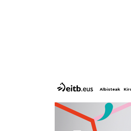
Albisteak
Kir