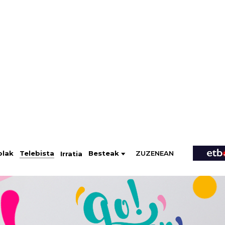
ZUZENEAN
Telebista
Besteak
olak
Irratia