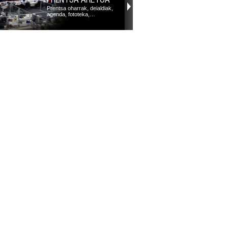
Prentsa oharrak, deialdiak,
agenda, fototeka,…