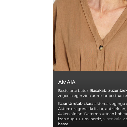
AMAIA
Beste urte batez,
Basakabi zuzentze
zegoela egin zion aurre lanpostuari 
Itziar Urretabizkaia
aktoreak egingo d
Aktore ezaguna da Itziar; antzerkian,
Azken aldian 'Datorren urtean hobeto'
izan dugu. ETBn, berriz, '
Goenkale
' e
beste.