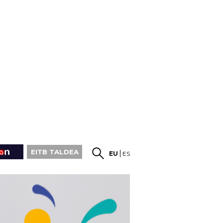
EITB TALDEA
EU
ES