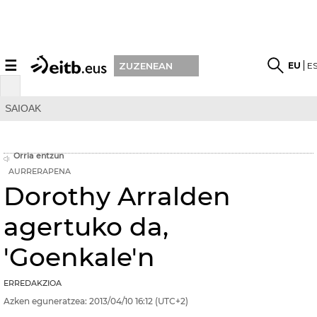
☰
EU
E
ZUZENEAN
SAIOAK
Orria entzun
AURRERAPENA
Dorothy Arralden
agertuko da,
'Goenkale'n
ERREDAKZIOA
Azken eguneratzea:
2013/04/10
16:12
(UTC+2)