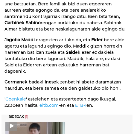
une batzuetan. Bere familiak bizi duen egoeraren
aurrean etsita egongo da, eta bere anaiarekiko
sentimendu kontrajarriak izango ditu. Bien bitartean,
Garbiñe
k
Sabino
rengan aurkituko du babesa. Sabinok
Aimar bisitatu eta bere neskalagunaren alde egingo du.
Jagoba Maddi
eragozten arituko da, eta
Eider
bere alde
agertu eta lagundu egingo dio. Maddik gizon horrekin
harreman bat izan zuela eta
Said
ek ezer ez dakiela
kontatuko dio bere lagunari. Maddik, hala ere, ez daki
Said eta Eiderren artean ezkutuko harreman bat
dagoenik.
German
ek badaki
Ines
ek zenbat hilabete daramatzan
haurdun, eta bere semea ote den galdetuko dio honi.
'
Goenkale
' astelehen eta astearteetan dago ikusgai,
22:30ean hasita,
eitb.com
-en eta
ETB-1
en.
BIDEOAK
(1)