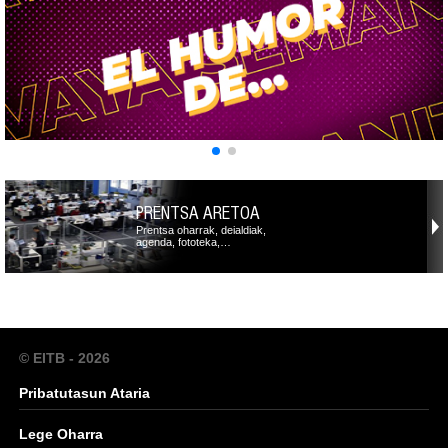
PRENTSA ARETOA
Prentsa oharrak, deialdiak,
agenda, fototeka,…
© EITB - 2026
Pribatutasun Ataria
Lege Oharra