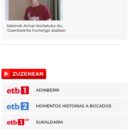
Sabinok Aimar bisitatuko du,
'Goenkale'ko hurrengo atalean
ADINBERRI
MOMENTOS HISTORIAS A BOCADOS
SUKALDARIA