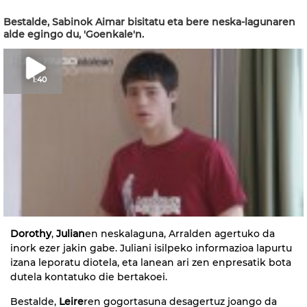
Bestalde, Sabinok Aimar bisitatu eta bere neska-lagunaren
alde egingo du, 'Goenkale'n.
1:40
Dorothy
,
Julian
en neskalaguna, Arralden agertuko da
inork ezer jakin gabe. Juliani isilpeko informazioa lapurtu
izana leporatu diotela, eta lanean ari zen enpresatik bota
dutela kontatuko die bertakoei.
Bestalde,
Leire
ren gogortasuna desagertuz joango da