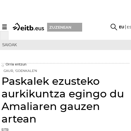
☰
EU
E
ZUZENEAN
SAIOAK
Orria entzun
GAUR, 'GOENKALE'N
Paskalek ezusteko
aurkikuntza egingo du
Amaliaren gauzen
artean
EITB