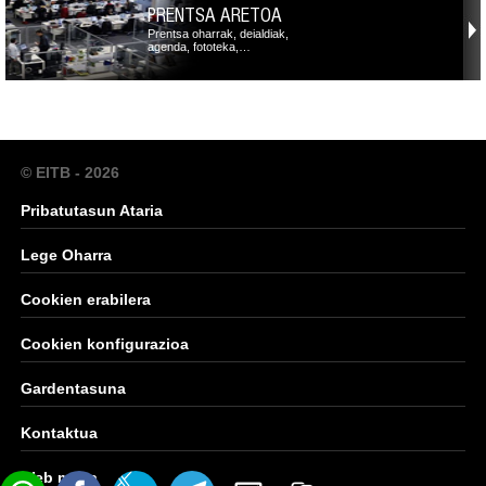
PRENTSA ARETOA
Prentsa oharrak, deialdiak,
agenda, fototeka,…
© EITB - 2026
Pribatutasun Ataria
Lege Oharra
Cookien erabilera
Cookien konfigurazioa
Gardentasuna
Kontaktua
Web mapa