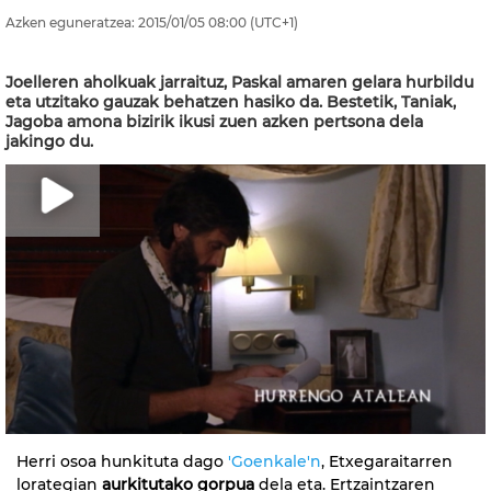
Azken eguneratzea:
2015/01/05
08:00
(UTC+1)
Joelleren aholkuak jarraituz, Paskal amaren gelara hurbildu
eta utzitako gauzak behatzen hasiko da. Bestetik, Taniak,
Jagoba amona bizirik ikusi zuen azken pertsona dela
jakingo du.
Herri osoa hunkituta dago
'Goenkale'n
, Etxegaraitarren
lorategian
aurkitutako gorpua
dela eta. Ertzaintzaren