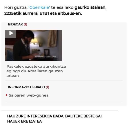
Hori guztia,
'Goenkale'
telesaileko
gaurko atalean,
22:15etik aurrera, ETB1 eta eitb.eus-en.
BIDEOAK
(1)
Paskalek ezusteko aurkikuntza
egingo du Amaliaren gauzen
artean
INFORMAZIO GEHIAGO
(1)
Saioaren web-gunea
HAU ZURE INTERESEKOA BADA, BALITEKE BESTE GAI
HAUEK ERE IZATEA