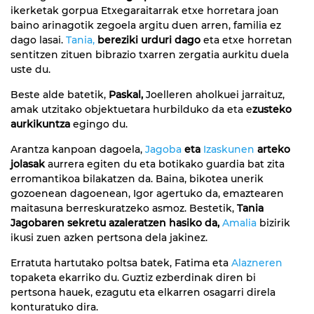
ikerketak gorpua Etxegaraitarrak etxe horretara joan
baino arinagotik zegoela argitu duen arren, familia ez
dago lasai.
Tania,
bereziki urduri dago
eta etxe horretan
sentitzen zituen bibrazio txarren zergatia aurkitu duela
uste du.
Beste alde batetik,
Paskal,
Joelleren aholkuei jarraituz,
amak utzitako objektuetara hurbilduko da eta e
zusteko
aurkikuntza
egingo du.
Arantza kanpoan dagoela,
Jagoba
eta
Izaskunen
arteko
jolasak
aurrera egiten du eta botikako guardia bat zita
erromantikoa bilakatzen da. Baina, bikotea unerik
gozoenean dagoenean, Igor agertuko da, emaztearen
maitasuna berreskuratzeko asmoz. Bestetik,
Tania
Jagobaren sekretu azaleratzen hasiko da,
Amalia
bizirik
ikusi zuen azken pertsona dela jakinez.
Erratuta hartutako poltsa batek, Fatima eta
Alazneren
topaketa ekarriko du. Guztiz ezberdinak diren bi
pertsona hauek, ezagutu eta elkarren osagarri direla
konturatuko dira.