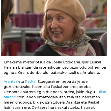
Emakume misteriotsua da Joelle Etxegarai. Ipar Euskal
Herrian bizi izan da urte askotan oso bizimodu bohemioa
eginda. Orain, denboraldi baterako itzuli da Arraldera.
Arantza
eta
Paskal
Etxegarairen izeba da jende
guztiarentzako, haien aita Paskal zenaren arreba.
Denborak aurrera egin duenean, ordea, jakin dugu
Julian
Miranda
ren lehen emaztegaia izan zela eta, harreman
haren ondorioz, bikiak izan zituela; Arantza eta Paskal
hain zuzen ere. Gertaera hura ezkutatzeko, haurrak