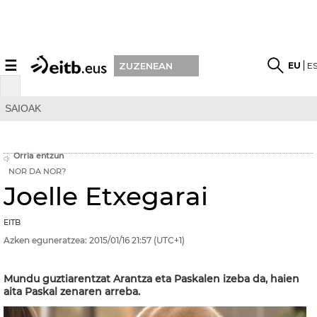
☰
EU
E
ZUZENEAN
SAIOAK
Orria entzun
NOR DA NOR?
Joelle Etxegarai
EITB
Azken eguneratzea:
2015/01/16
21:57
(UTC+1)
Mundu guztiarentzat Arantza eta Paskalen izeba da, haien
aita Paskal zenaren arreba.