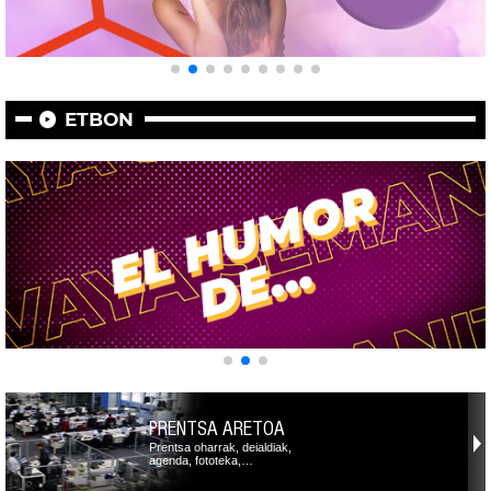
ETBON
PRENTSA ARETOA
Prentsa oharrak, deialdiak,
agenda, fototeka,…