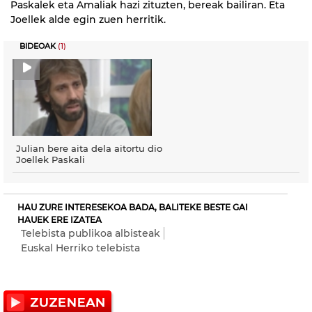
Paskalek eta Amaliak hazi zituzten, bereak bailiran. Eta
Joellek alde egin zuen herritik.
BIDEOAK
(1)
Julian bere aita dela aitortu dio
Joellek Paskali
HAU ZURE INTERESEKOA BADA, BALITEKE BESTE GAI
HAUEK ERE IZATEA
Telebista publikoa albisteak
Euskal Herriko telebista