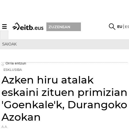
☰
EU
E
ZUZENEAN
SAIOAK
Orria entzun
ESKLUSIBA
Azken hiru atalak
eskaini zituen primizian
'Goenkale'k, Durangoko
Azokan
A.A.