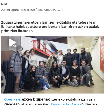
EITB
Azken eguneratzea:
2015/12/07
08:00
(UTC+1)
Zugaza zinema-aretoan izan zen ekitaldia eta telesailean
ibilitako hainbat aktore ere bertan izan ziren azken atalak
primizian ikusteko.
0:28
'
Goenkale
, azken bizipenak
' izeneko ekitaldia izan zen
igandean
, abenduaren 6an,
Durangoko Azoka
n
. Bertan,