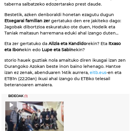
taberna salbatzeko edozertarako prest daude.
Bestetik, azken denboraldi honetan ezagutu dugun
Etxegarai familian zer
gertatuko den ere jakiteko dago:
Jagobak dibortzioa eskuratuko ote duen, Hodeik eta
Taniak maitasun harremana eduki ahal izango duten...
Eta zer gertatuko da
Alizia eta Kandido
rekin? Eta
Itxaso
eta Ibon
ekin edo
Lupe eta Sabin
ekin?
storio hauek guztiak nola amaituko diren ikusgai izan zen
Durangoko Azokan beste inon baino lehenago. Hantxe
izan ez zenak, abenduaren 14tik aurrera,
eitb.eus
-en eta
ETB1n (22:20an) ikusi ahal izango du ETBko telesail
beteranoaren amaiera.
BIDEOAK
(1)