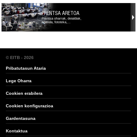
PRENTSA ARETOA
Prentsa oharrak, deialdiak,
agenda, fototeka,…
© EITB - 2026
Pribatutasun Ataria
Lege Oharra
Cookien erabilera
Cookien konfigurazioa
Gardentasuna
Kontaktua