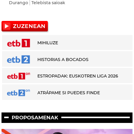
Durango
Telebista saioak
MIHILUZE
HISTORIAS A BOCADOS
ESTROPADAK: EUSKOTREN LIGA 2026
ATRÁPAME SI PUEDES FINDE
PROPOSAMENAK