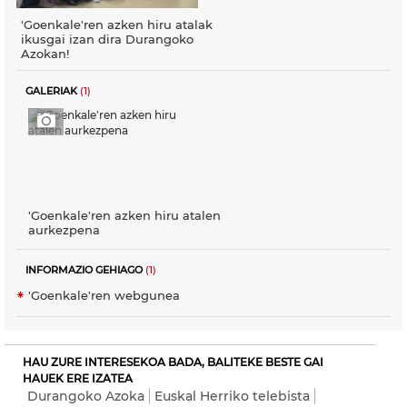
'Goenkale'ren azken hiru atalak
ikusgai izan dira Durangoko
Azokan!
GALERIAK
(1)
'Goenkale'ren azken hiru atalen
aurkezpena
INFORMAZIO GEHIAGO
(1)
'Goenkale'ren webgunea
HAU ZURE INTERESEKOA BADA, BALITEKE BESTE GAI
HAUEK ERE IZATEA
Durangoko Azoka
Euskal Herriko telebista