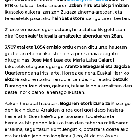
ETBko telesail beteranoaren
azken hiru atalak primizian
ikusteko aukera izan zen Zugaza zinema-aretoan
, eta
telesailetik pasatako
hainbat aktore
izango ziren bertan.
21 urte emisioan egon ostean, hiru atal soilik gelditzen
dira
'Goenkale' telesaila amaitzeko abenduaren 28an
.
3.707 atal eta 1.854 emisio ordu
eman ditu urte hauetan
guztietan eta milaka istorio eta pertsonaia ezagutu
ditugu; hasi
Jose Mari Lasa eta Maria Luisa Galardi
bikotetik eta gaur egungo
Arantxa Etxegarai eta Jagoba
Ugarte
rengana iritsi arte. Horrez gainera, Euskal Herriko
aktore
askorentzako harrobia izan da. Horietako
batzuk
Durangon izan ziren,
gainera, telesaila nola amaitzen den
beste inork baino lehenago ikusten.
Azken hiru atal hauetan,
Bogaren etorkizuna zein
izango
den jakin dugu. Arralden giroa gori gori dago hasiera-
hasieratik 'Goenkale'ko pertsonaien topaleku eta
hamaika bizipenen lekuko izan den taberna mitikoaren
eraikina, segurtasun kontuengatik, botatzera doazelako
eta bertako jabe eta langileak (Leo, Alizia eta Axun)