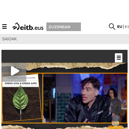
☰
EU
E
ZUZENEAN
SAIOAK
☰