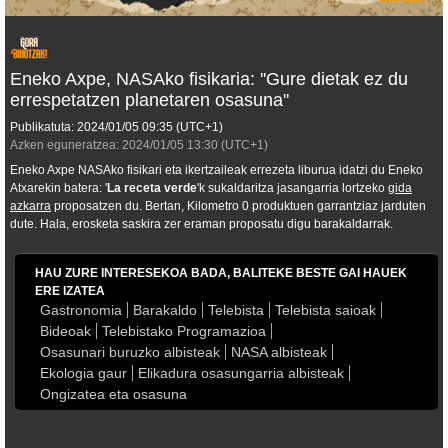
Eneko Axpe, NASAko fisikaria: ''Gure dietak ez du
errespetatzen planetaren osasuna''
Publikatuta:
2024/01/05
09:35
(UTC+1)
Azken eguneratzea:
2024/01/05
13:30
(UTC+1)
Eneko Axpe NASAko fisikari eta ikertzaileak errezeta liburua idatzi du Eneko
Atxarekin batera: '
La receta verde
'k sukaldaritza jasangarria lortzeko
gida
azkarra
proposatzen du. Bertan, Kilometro 0 produktuen garrantziaz jarduten
dute. Hala, erosketa saskira zer eraman proposatu digu barakaldarrak.
HAU ZURE INTERESEKOA BADA, BALITEKE BESTE GAI HAUEK
ERE IZATEA
Gastronomia
Barakaldo
Telebista
Telebista saioak
Bideoak
Telebistako Programazioa
Osasunari buruzko albisteak
NASA albisteak
Ekologia gaur
Elikadura osasungarria albisteak
Ongizatea eta osasuna