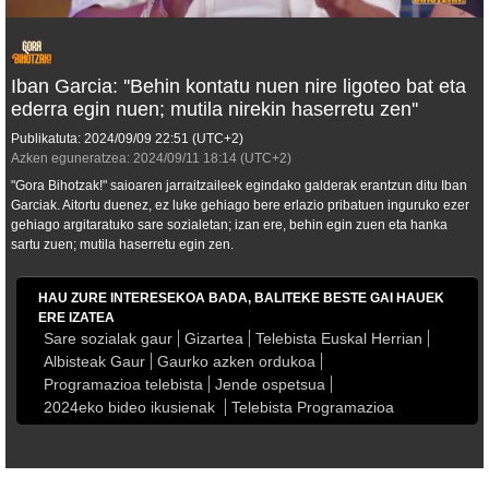
Iban Garcia: ''Behin kontatu nuen nire ligoteo bat eta
ederra egin nuen; mutila nirekin haserretu zen''
Publikatuta:
2024/09/09
22:51
(UTC+2)
Azken eguneratzea:
2024/09/11
18:14
(UTC+2)
"Gora Bihotzak!" saioaren jarraitzaileek egindako galderak erantzun ditu Iban
Garciak. Aitortu duenez, ez luke gehiago bere erlazio pribatuen inguruko ezer
gehiago argitaratuko sare sozialetan; izan ere, behin egin zuen eta hanka
sartu zuen; mutila haserretu egin zen.
HAU ZURE INTERESEKOA BADA, BALITEKE BESTE GAI HAUEK
ERE IZATEA
Sare sozialak gaur
Gizartea
Telebista Euskal Herrian
Albisteak Gaur
Gaurko azken ordukoa
Programazioa telebista
Jende ospetsua
2024eko bideo ikusienak
Telebista Programazioa