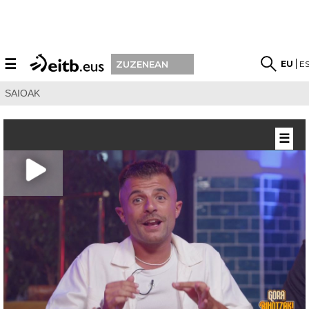
☰
EU
E
ZUZENEAN
SAIOAK
☰