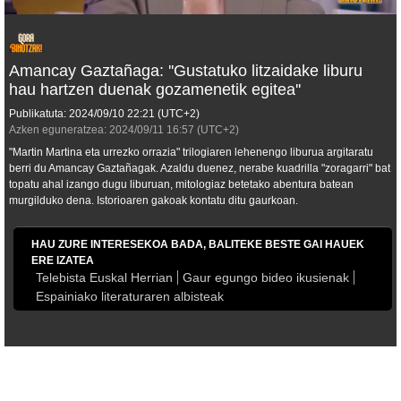
Amancay Gaztañaga: ''Gustatuko litzaidake liburu
hau hartzen duenak gozamenetik egitea''
Publikatuta:
2024/09/10
22:21
(UTC+2)
Azken eguneratzea:
2024/09/11
16:57
(UTC+2)
"Martin Martina eta urrezko orrazia" trilogiaren lehenengo liburua argitaratu
berri du Amancay Gaztañagak. Azaldu duenez, nerabe kuadrilla "zoragarri" bat
topatu ahal izango dugu liburuan, mitologiaz betetako abentura batean
murgilduko dena. Istorioaren gakoak kontatu ditu gaurkoan.
HAU ZURE INTERESEKOA BADA, BALITEKE BESTE GAI HAUEK
ERE IZATEA
Telebista Euskal Herrian
Gaur egungo bideo ikusienak
Espainiako literaturaren albisteak