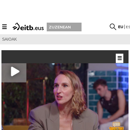
☰
EU
E
ZUZENEAN
SAIOAK
☰