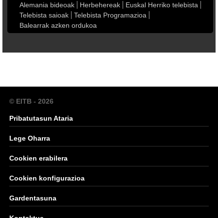
Alemania bideoak
Herbehereak
Euskal Herriko telebista
Telebista saioak
Telebista Programazioa
Balearrak azken ordukoa
© EITB - 2026
Pribatutasun Ataria
Lege Oharra
Cookien erabilera
Cookien konfigurazioa
Gardentasuna