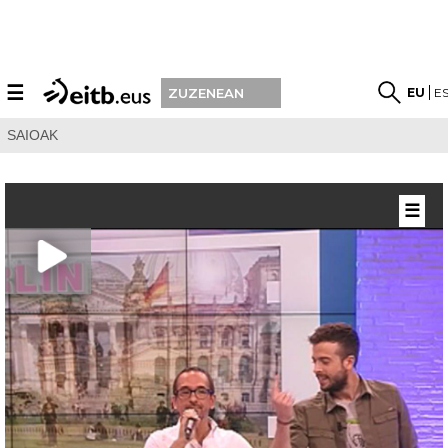
☰
EU
E
ZUZENEAN
SAIOAK
☰