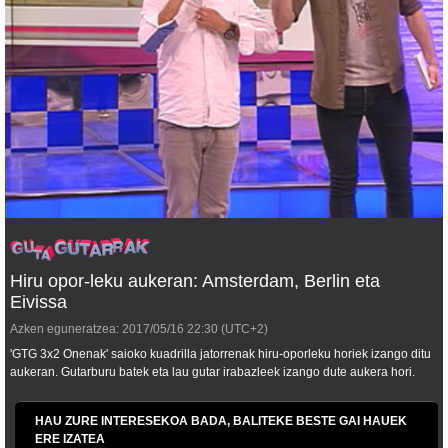
Hiru opor-leku aukeran: Amsterdam, Berlin eta
Eivissa
Azken eguneratzea:
2017/05/16
22:30
(UTC+2)
'GTG 3x2 Onenak' saioko kuadrilla jatorrenak hiru-oporleku horiek izango ditu
aukeran. Gutarburu batek eta lau gutar irabazleek izango dute aukera hori.
HAU ZURE INTERESEKOA BADA, BALITEKE BESTE GAI HAUEK
ERE IZATEA