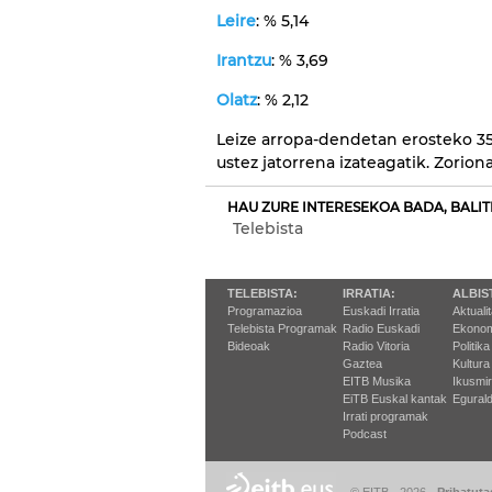
Leire
: % 5,14
Irantzu
: % 3,69
Olatz
: % 2,12
Leize arropa-dendetan erosteko 350
ustez jatorrena izateagatik. Zorion
HAU ZURE INTERESEKOA BADA, BALIT
Telebista
TELEBISTA:
IRRATIA:
ALBIS
Programazioa
Euskadi Irratia
Aktuali
Telebista Programak
Radio Euskadi
Ekonom
Bideoak
Radio Vitoria
Politika
Gaztea
Kultura
EITB Musika
Ikusmi
EiTB Euskal kantak
Egurald
Irrati programak
Podcast