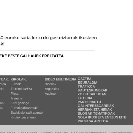
 euroko saria lortu du gasteiztarrak ikusleen
ak!
EKE BESTE GAI HAUEK ERE IZATEA
GAZTEA
TEAK:
KIROLAK:
BIDEO MULTIMEDIA
EGURALDIA
tatea
Futbola
Bideoak
TRAFIKOA
ia
Txirrindularitza
Argazkiak
HAUTESKUNDEAK
Pilota
Audioak
ZOZKETAK DOAN
LOTERIA
Arrauna
PARTE HARTU
ran
Kirol gehiago
GAI INTERESGARRIAK
ia
Futbol sailkapenak
HERRIAK ETA HIRIAK
Saskibaloi sailkapenak
BLOGAK TEMATIKOAK
Kirolak zuzenean
NOLA IKUSI ETA ENTZUN EITB
PRENTSA ARETOA