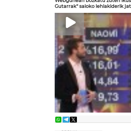
Webgunean bozkatu zuten ikus-e
Gutarrak" saioko lehiakiderik ja