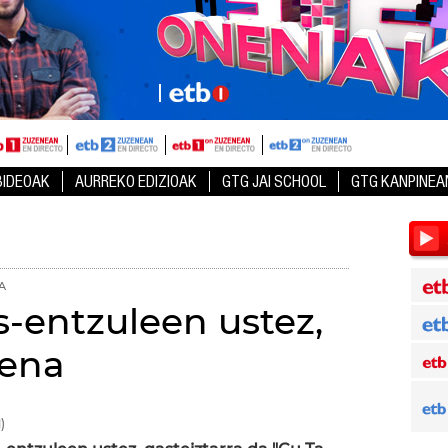
BIDEOAK
AURREKO EDIZIOAK
GTG JAI SCHOOL
GTG KANPINEA
A
s-entzuleen ustez,
rena
)