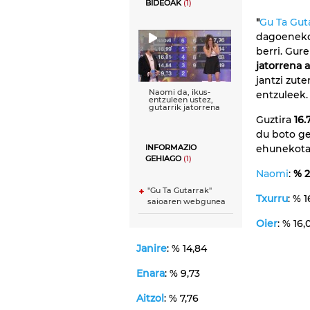
BIDEOAK
(1)
"
Gu Ta Gut
dagoenek
berri. Gu
jatorrena 
jantzi zut
Naomi da, ikus-
entzuleek.
entzuleen ustez,
gutarrik jatorrena
Guztira
16.
du boto ge
ehunekota
INFORMAZIO
GEHIAGO
(1)
Naomi
:
% 2
"Gu Ta Gutarrak"
Txurru
: % 
saioaren webgunea
Oier
: % 16,
Janire
: % 14,84
Enara
: % 9,73
Aitzol
: % 7,76