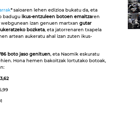
arrak
"
saioaren lehen edizioa bukatu da, eta
o badugu
ikus-entzuleen botoen emaitza
ren
re webgunean izan genuen martxan
gutar
aukeratzeko bozketa
, eta jatorrenaren txapela
enen artean aukeratu ahal izan zuten ikus-
786 boto jaso genituen
, eta Naomik eskuratu
hien. Hona hemen bakoitzak lortutako botoak,
n:
3,62
16,99
01