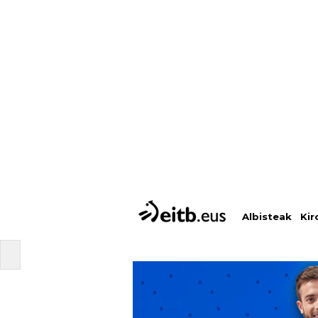
Albisteak
Kir