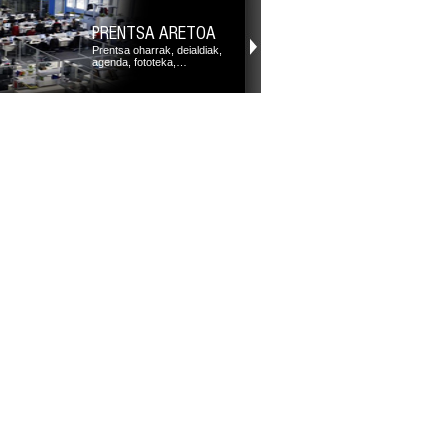
PRENTSA ARETOA
Prentsa oharrak, deialdiak,
agenda, fototeka,…