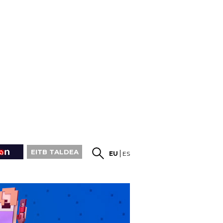
EITB TALDEA
EU
ES