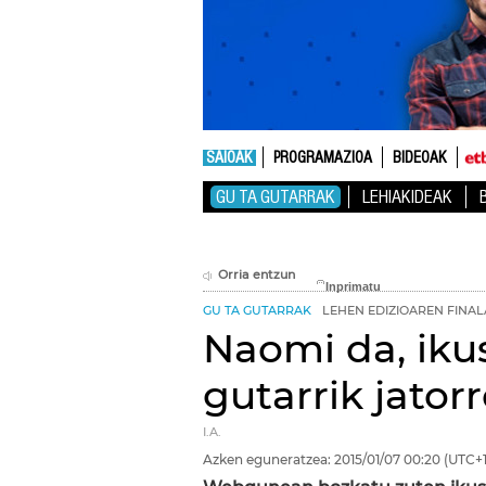
SAIOAK
PROGRAMAZIOA
BIDEOAK
GU TA GUTARRAK
LEHIAKIDEAK
Orria entzun
GU TA GUTARRAK
LEHEN EDIZIOAREN FINAL
Naomi da, iku
gutarrik jator
I.A.
Azken eguneratzea:
2015/01/07
00:20
(UTC+1