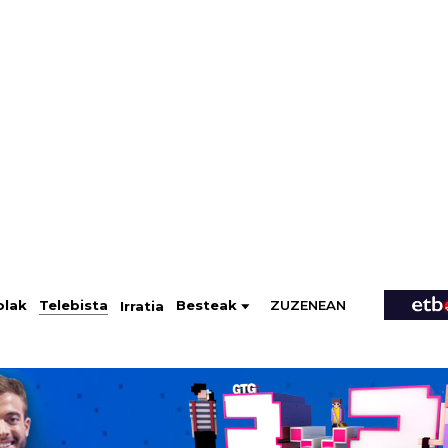
ZUZENEAN
Telebista
Besteak
olak
Irratia