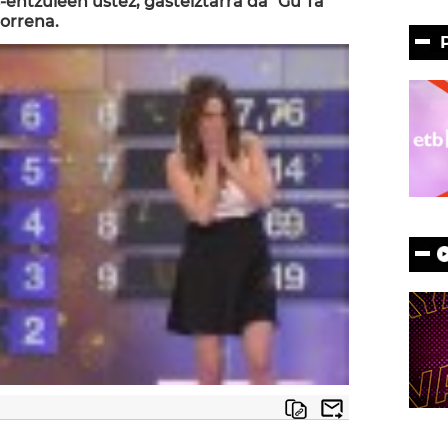
ntzuleen ustez, gasteiztarra da "Gu Ta
torrena.