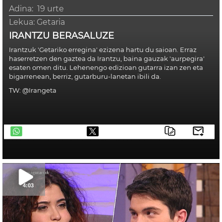
Adina:
19 urte
Lekua:
Getaria
IRANTZU BERASALUZE
Irantzuk 'Getariko erregina' ezizena hartu du saioan. Erraz
haserretzen den gaztea da Irantzu, baina gauzak 'aurpegira'
esaten omen ditu. Lehenengo edizioan gutarra izan zen eta
bigarrenean, berriz, gutarburu-lanetan ibili da.
TW: @Irangeta
telegram
4:03