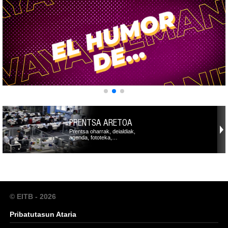
PRENTSA ARETOA
Prentsa oharrak, deialdiak,
agenda, fototeka,…
© EITB - 2026
Pribatutasun Ataria