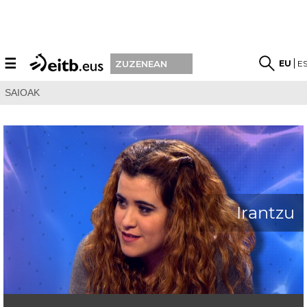
☰
EU
E
ZUZENEAN
SAIOAK
Irantzu