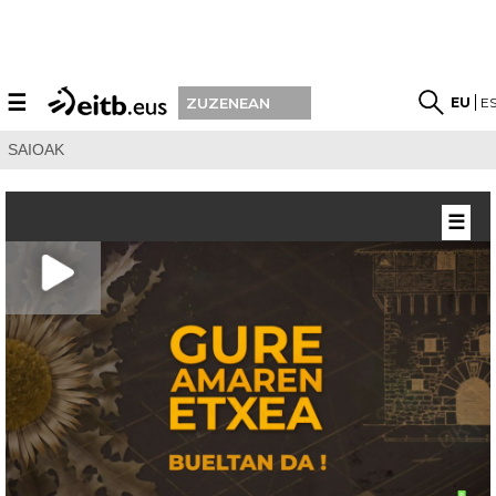
☰
EU
E
ZUZENEAN
SAIOAK
☰