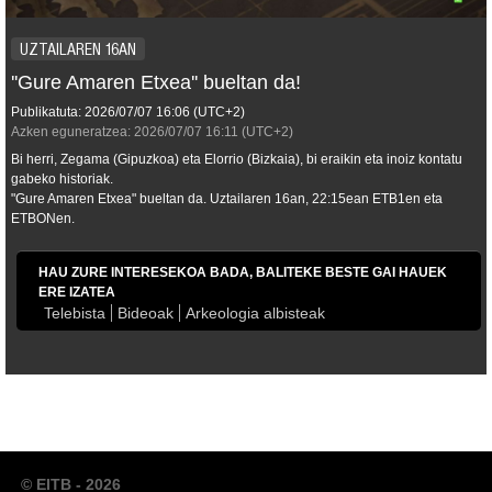
UZTAILAREN 16AN
''Gure Amaren Etxea'' bueltan da!
Publikatuta:
2026/07/07
16:06
(UTC+2)
Azken eguneratzea:
2026/07/07
16:11
(UTC+2)
Bi herri, Zegama (Gipuzkoa) eta Elorrio (Bizkaia), bi eraikin eta inoiz kontatu
gabeko historiak.
"Gure Amaren Etxea" bueltan da. Uztailaren 16an, 22:15ean ETB1en eta
ETBONen.
HAU ZURE INTERESEKOA BADA, BALITEKE BESTE GAI HAUEK
ERE IZATEA
Telebista
Bideoak
Arkeologia albisteak
© EITB - 2026