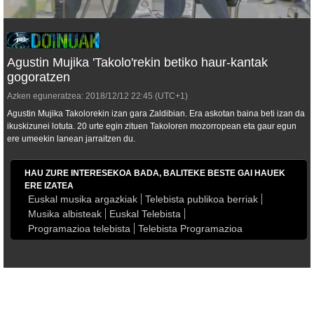
Agustin Mujika 'Takolo'rekin betiko haur-kantak
gogoratzen
Azken eguneratzea:
2018/12/12
22:45
(UTC+1)
Agustin Mujika
Takolo
rekin izan gara Zaldibian. Era askotan baina beti izan da
ikuskizunei lotuta. 20 urte egin zituen Takoloren mozorropean eta gaur egun
ere umeekin lanean jarraitzen du.
HAU ZURE INTERESEKOA BADA, BALITEKE BESTE GAI HAUEK
ERE IZATEA
Euskal musika argazkiak
Telebista publikoa berriak
Musika albisteak
Euskal Telebista
Programazioa telebista
Telebista Programazioa