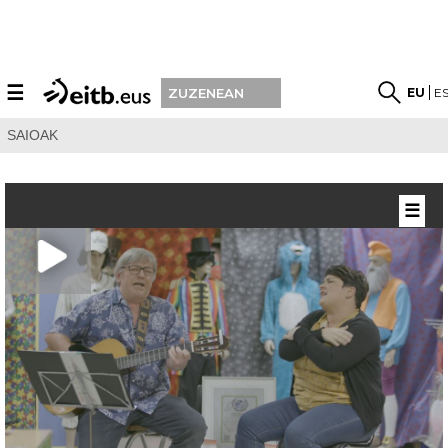
☰
EU
E
ZUZENEAN
SAIOAK
☰