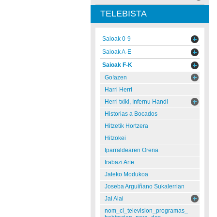
TELEBISTA
Saioak 0-9
Saioak A-E
Saioak F-K
Go!azen
Harri Herri
Herri txiki, Infernu Handi
Historias a Bocados
Hitzetik Hortzera
Hitzokei
Iparraldearen Orena
Irabazi Arte
Jateko Modukoa
Joseba Arguiñano Sukalerrian
Jai Alai
nom_cl_television_programas_