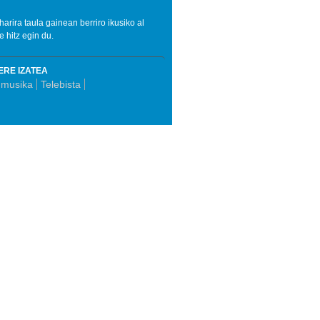
arira taula gainean berriro ikusiko al
 hitz egin du.
ERE IZATEA
 musika
Telebista