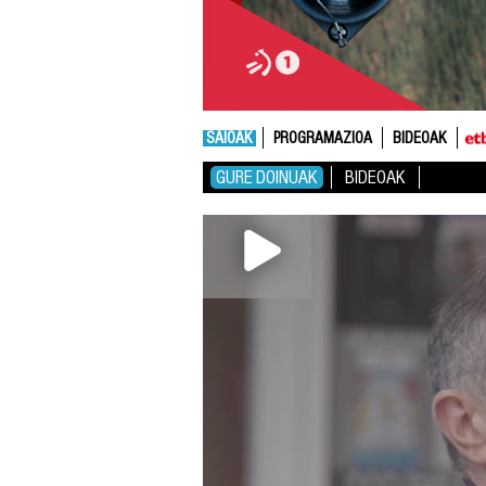
SAIOAK
PROGRAMAZIOA
BIDEOAK
GURE DOINUAK
BIDEOAK