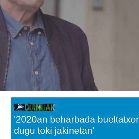
'2020an beharbada bueltatxor
dugu toki jakinetan'