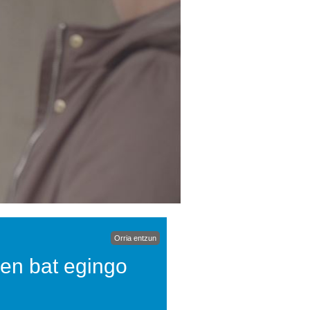
Orria entzun
en bat egingo