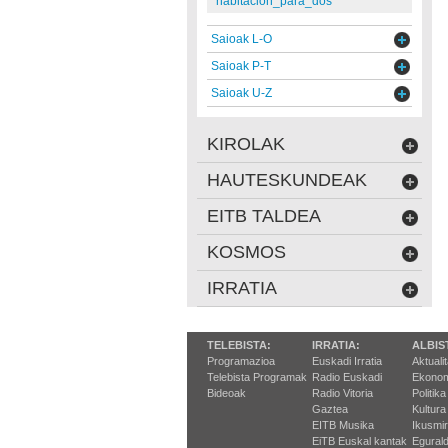
habitacion_para_dos
Saioak L-O
Saioak P-T
Saioak U-Z
KIROLAK
HAUTESKUNDEAK
EITB TALDEA
KOSMOS
IRRATIA
TELEBISTA:
IRRATIA:
ALBIS
Programazioa
Euskadi Irratia
Aktuali
Telebista Programak
Radio Euskadi
Ekonom
Bideoak
Radio Vitoria
Politika
Gaztea
Kultura
EITB Musika
Ikusmi
EiTB Euskal kantak
Egurald