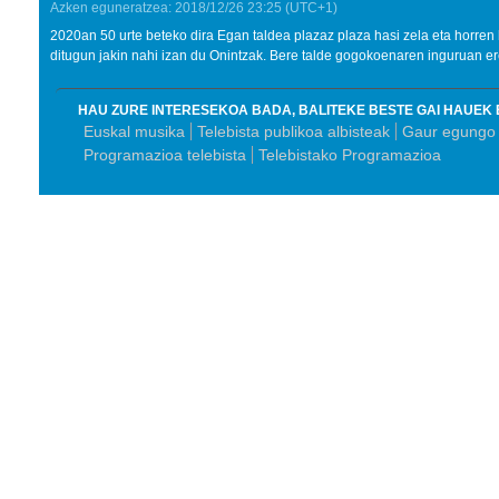
Azken eguneratzea:
2018/12/26
23:25
(UTC+1)
2020an 50 urte beteko dira Egan taldea plazaz plaza hasi zela eta horren h
ditugun jakin nahi izan du Onintzak. Bere talde gogokoenaren inguruan ere
HAU ZURE INTERESEKOA BADA, BALITEKE BESTE GAI HAUEK 
Euskal musika
Telebista publikoa albisteak
Gaur egungo
Programazioa telebista
Telebistako Programazioa