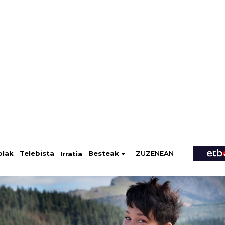
ZUZENEAN
Telebista
Besteak
olak
Irratia