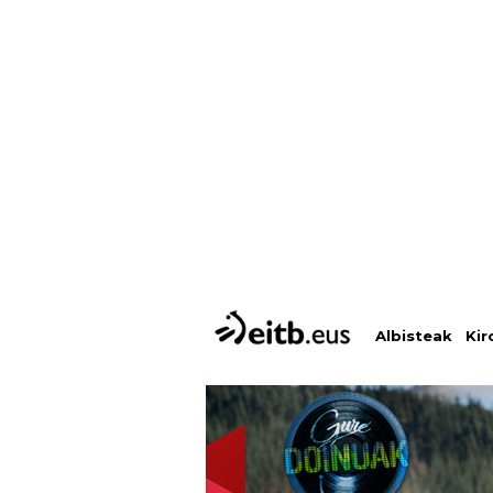
Albisteak
Kir