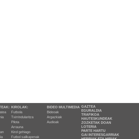
GAZTEA
TEAK:
KIROLAK:
BIDEO MULTIMEDIA
EGURALDIA
tatea
Futbola
Bideoak
TRAFIKOA
ia
Txirrindularitza
Argazkiak
HAUTESKUNDEAK
Pilota
Audioak
ZOZKETAK DOAN
LOTERIA
Arrauna
PARTE HARTU
ran
Kirol gehiago
GAI INTERESGARRIAK
ia
Futbol sailkapenak
HERRIAK ETA HIRIAK