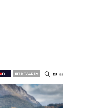
EITB TALDEA
EU
ES