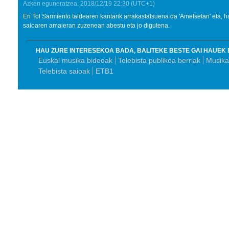
Azken eguneratzea:
2018/12/19
22:30
(UTC+1)
En Tol Sarmiento taldearen kantarik arrakastatsuena da 'Ametsetan' eta, ha
saioaren amaieran zuzenean abestu eta jo digutena.
HAU ZURE INTERESEKOA BADA, BALITEKE BESTE GAI HAUEK 
Euskal musika bideoak
Telebista publikoa berriak
Musika
Telebista saioak
ETB1