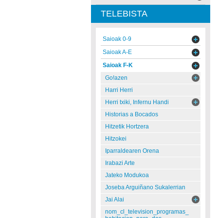
TELEBISTA
Saioak 0-9
Saioak A-E
Saioak F-K
Go!azen
Harri Herri
Herri txiki, Infernu Handi
Historias a Bocados
Hitzetik Hortzera
Hitzokei
Iparraldearen Orena
Irabazi Arte
Jateko Modukoa
Joseba Arguiñano Sukalerrian
Jai Alai
nom_cl_television_programas_