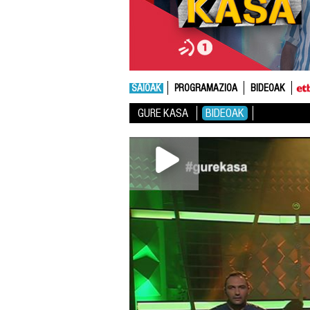
SAIOAK
PROGRAMAZIOA
BIDEOAK
GURE KASA
BIDEOAK