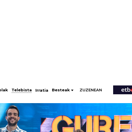
ZUZENEAN
Telebista
Besteak
olak
Irratia