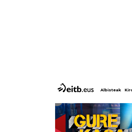
Albisteak
Kir