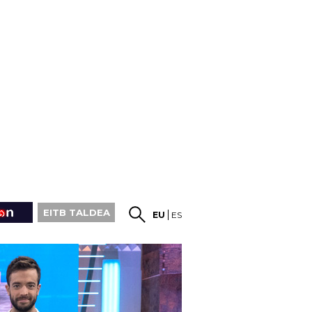
EITB TALDEA
EU
ES