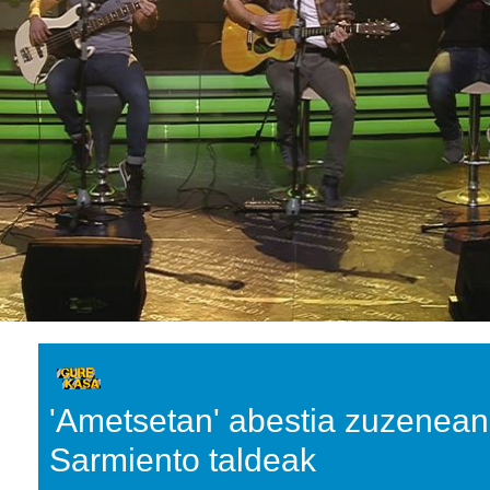
'Ametsetan' abestia zuzenean 
Sarmiento taldeak