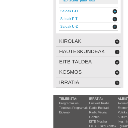
habitacion_para_dos
Saioak L-O
Saioak P-T
Saioak U-Z
KIROLAK
HAUTESKUNDEAK
EITB TALDEA
KOSMOS
IRRATIA
TELEBISTA:
IRRATIA:
ALBIS
Programazioa
Euskadi Irratia
Aktuali
Telebista Programak
Radio Euskadi
Ekonom
Bideoak
Radio Vitoria
Politika
Gaztea
Kultura
EITB Musika
Ikusmi
EiTB Euskal kantak
Egurald