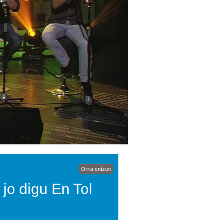
Orria entzun
jo digu En Tol