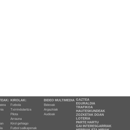
GAZTEA
TEAK:
KIROLAK:
BIDEO MULTIMEDIA
EGURALDIA
tatea
Futbola
Bideoak
TRAFIKOA
ia
Txirrindularitza
Argazkiak
HAUTESKUNDEAK
Pilota
Audioak
ZOZKETAK DOAN
LOTERIA
Arrauna
PARTE HARTU
ran
Kirol gehiago
GAI INTERESGARRIAK
ia
Futbol sailkapenak
HERRIAK ETA HIRIAK