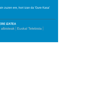
in zuzen ere, hori izan da 'Gure Kasa'
ERE IZATEA
 albisteak
Euskal Telebista