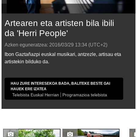
Artearen eta artisten bila ibili
da 'Herri People'
Azken eguneratzea:
2016/03/29
13:34
(UTC+2)
Ibon Gaztañazpi euskal musikari, antzezle, artisau eta
artistekin bilduko da.
HAU ZURE INTERESEKOA BADA, BALITEKE BESTE GAI
HAUEK ERE IZATEA
Telebista Euskal Herrian
Programazioa telebista