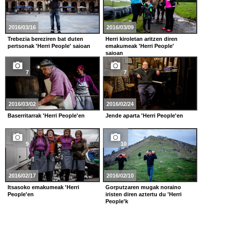
2016/03/16
2016/03/09
Trebezia bereziren bat duten
Herri kiroletan aritzen diren
pertsonak 'Herri People' saioan
emakumeak 'Herri People'
saioan
7
7
2016/03/02
2016/02/24
Baserritarrak 'Herri People'en
Jende aparta 'Herri People'en
9
10
2016/02/17
2016/02/10
Itsasoko emakumeak 'Herri
Gorputzaren mugak noraino
People'en
iristen diren aztertu du 'Herri
People'k