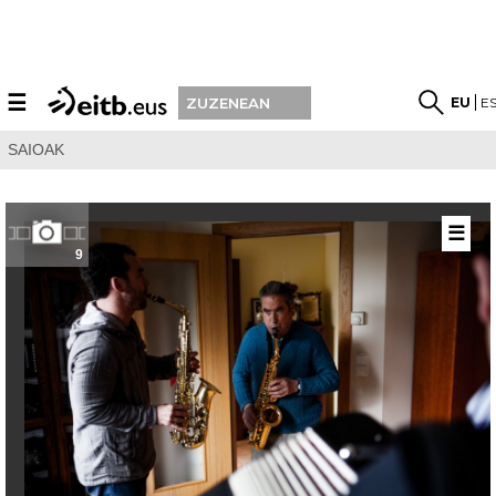
☰
EU
E
ZUZENEAN
SAIOAK
☰
9