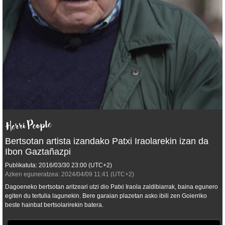
Bertsotan artista izandako Patxi Iraolarekin izan da
Ibon Gaztañazpi
Publikatuta:
2016/03/30
23:00
(UTC+2)
Azken eguneratzea:
2024/04/09
11:41
(UTC+2)
Dagoeneko bertsotan aritzeari utzi dio Patxi Iraola zaldibiarrak, baina egunero
egiten du tertulia lagunekin. Bere garaian plazetan asko ibili zen Goierriko
beste hainbat bertsolarirekin batera.