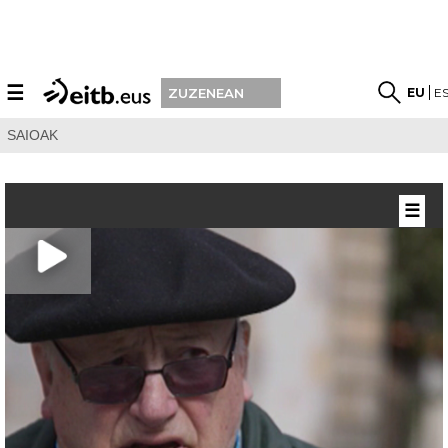
☰
EU
E
ZUZENEAN
SAIOAK
☰