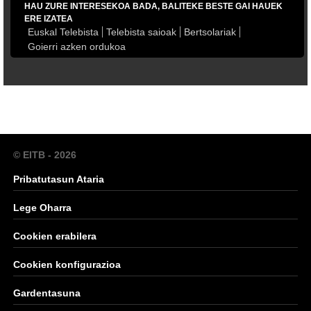
HAU ZURE INTERESEKOA BADA, BALITEKE BESTE GAI HAUEK
ERE IZATEA
Euskal Telebista
Telebista saioak
Bertsolariak
Goierri azken ordukoa
© EITB - 2026
Pribatutasun Ataria
Lege Oharra
Cookien erabilera
Cookien konfigurazioa
Gardentasuna