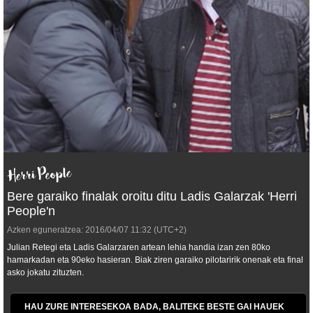
Bere garaiko finalak oroitu ditu Ladis Galarzak 'Herri
People'n
Azken eguneratzea:
2016/04/07
11:32
(UTC+2)
Julian Retegi eta Ladis Galarzaren artean lehia handia izan zen 80ko
hamarkadan eta 90eko hasieran. Biak ziren garaiko pilotaririk onenak eta final
asko jokatu zituzten.
HAU ZURE INTERESEKOA BADA, BALITEKE BESTE GAI HAUEK