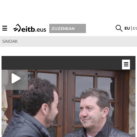
☰
EU
E
ZUZENEAN
SAIOAK
☰