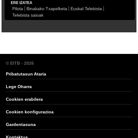
ERE IZATEA
Pilota
Binakako Txapelketa
Euskal Telebista
Telebista saioak
© EITB - 2026
Pribatutasun Ataria
Lege Oharra
Cookien erabilera
Cookien konfigurazioa
Gardentasuna
Kontaktua