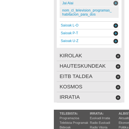
Jai Alai
nom_cl_television_programas_
habitacion_para_dos
Saioak L-O
Saioak P-T
Saioak U-Z
KIROLAK
HAUTESKUNDEAK
EITB TALDEA
KOSMOS
IRRATIA
TELEBISTA:
IRRATIA:
ALBIS
Programazioa
Euskadi Irratia
Aktuali
Telebista Programak
Radio Euskadi
Ekonom
Bideoak
Radio Vitoria
Politika