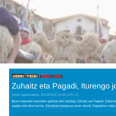
Zuhaitz eta Pagadi, Iturengo j
Azken eguneratzea:
2015/05/10
12:04
(UTC+2)
Ituren inguruko basoetan galduta ibili zaizkigu Zuhaitz eta Pagadi. Eskerr
segika iritsi dira herrira. Zuhaitzek kangurua omen dirudi, Pagadiren ustez