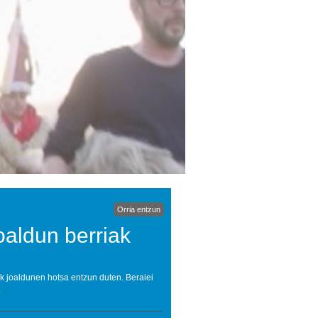
Orria entzun
oaldun berriak
ak joaldunen hotsa entzun duten. Beraiei
.