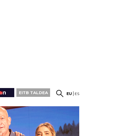
EITB TALDEA
EU
ES