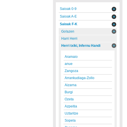
Saioak 0-9
Saioak A-E
Saioak F-K
Go!azen
Harri Herri
Herri txiki, Infernu Handi
Aramaio
anue
Zangoza
Arrankudiaga-Zollo
Aizarna
Burgi
Ozeta
Azpeitia
Uztaritze
Sopela