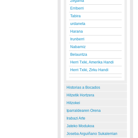
Zegama
Erriberri
Tabira
urdaneta
Harana
Irunberri
Nabarniz
Belauntza
Herri Txiki, Amerika Handi
Herri Txiki, Zirku Handi
Historias a Bocados
Hitzetik Hortzera
Hitzokei
Iparraldearen Orena
Irabazi Arte
Jateko Modukoa
Joseba Arguiñano Sukalerrian