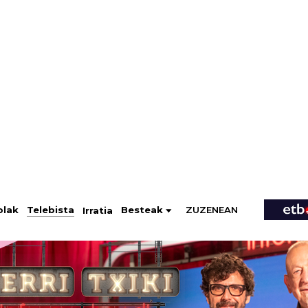
ZUZENEAN
Telebista
Besteak
olak
Irratia