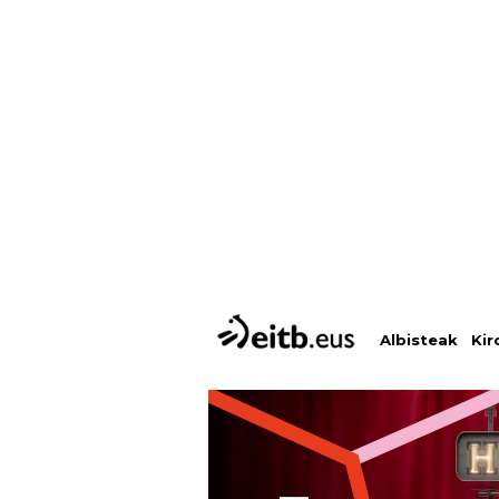
Albisteak
Kir