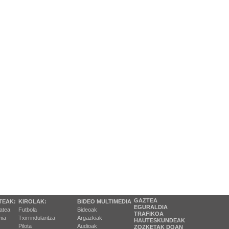
GAZTEA
TEAK:
KIROLAK:
BIDEO MULTIMEDIA
EGURALDIA
tatea
Futbola
Bideoak
TRAFIKOA
ia
Txirrindularitza
Argazkiak
HAUTESKUNDEAK
Pilota
Audioak
ZOZKETAK DOAN