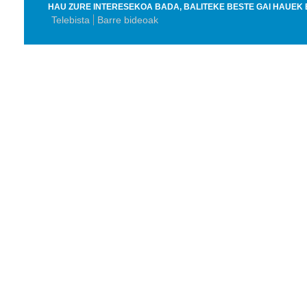
HAU ZURE INTERESEKOA BADA, BALITEKE BESTE GAI HAUEK 
Telebista
Barre bideoak