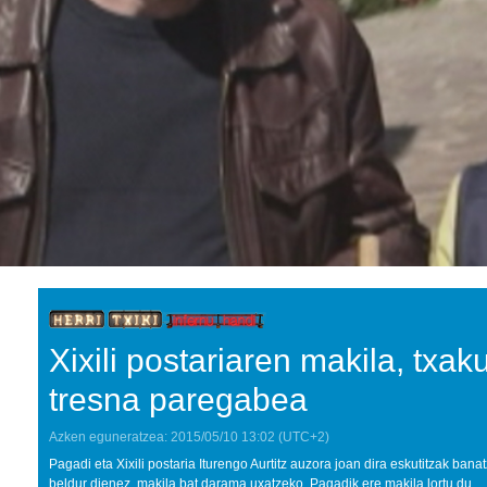
Xixili postariaren makila, txa
tresna paregabea
Azken eguneratzea:
2015/05/10
13:02
(UTC+2)
Pagadi eta Xixili postaria Iturengo Aurtitz auzora joan dira eskutitzak bana
beldur dienez, makila bat darama uxatzeko. Pagadik ere makila lortu du.