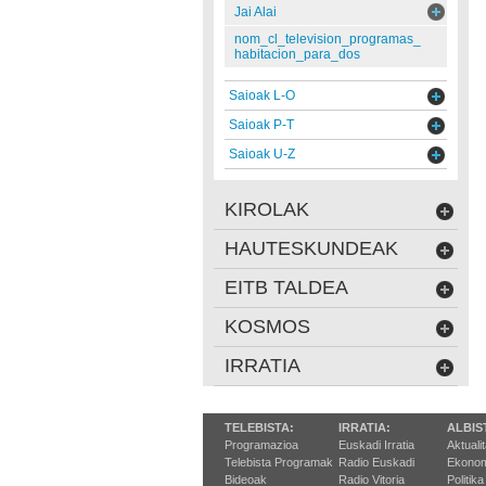
Jai Alai
nom_cl_television_programas_
habitacion_para_dos
Saioak L-O
Saioak P-T
Saioak U-Z
KIROLAK
HAUTESKUNDEAK
EITB TALDEA
KOSMOS
IRRATIA
TELEBISTA:
IRRATIA:
ALBIS
Programazioa
Euskadi Irratia
Aktuali
Telebista Programak
Radio Euskadi
Ekonom
Bideoak
Radio Vitoria
Politika