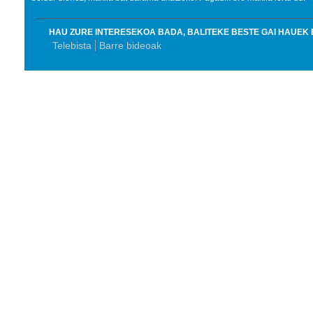
HAU ZURE INTERESEKOA BADA, BALITEKE BESTE GAI HAUEK 
Telebista
Barre bideoak