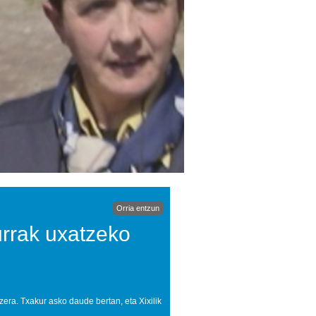
Orria entzun
kurrak uxatzeko
tzera. Txakur asko daude bertan, eta Xixilik