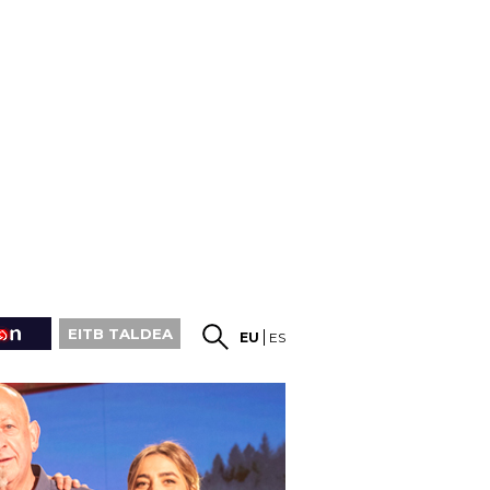
EITB TALDEA
EU
ES