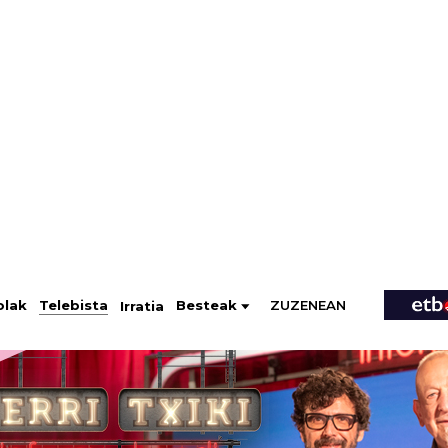
ZUZENEAN
Telebista
Besteak
olak
Irratia