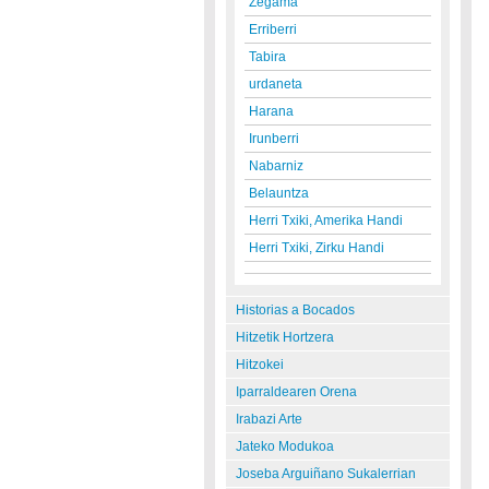
Zegama
Erriberri
Tabira
urdaneta
Harana
Irunberri
Nabarniz
Belauntza
Herri Txiki, Amerika Handi
Herri Txiki, Zirku Handi
Historias a Bocados
Hitzetik Hortzera
Hitzokei
Iparraldearen Orena
Irabazi Arte
Jateko Modukoa
Joseba Arguiñano Sukalerrian