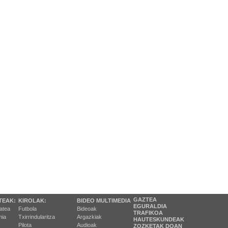
GAZTEA
TEAK:
KIROLAK:
BIDEO MULTIMEDIA
EGURALDIA
tatea
Futbola
Bideoak
TRAFIKOA
ia
Txirrindularitza
Argazkiak
HAUTESKUNDEAK
Pilota
Audioak
ZOZKETAK DOAN