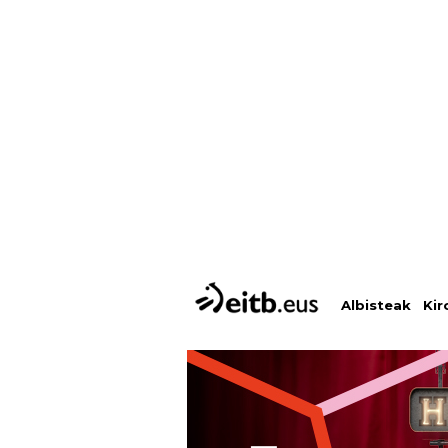
Albisteak
Kir