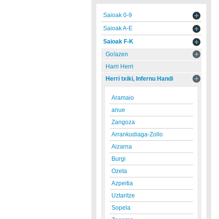
Saioak 0-9
Saioak A-E
Saioak F-K
Go!azen
Harri Herri
Herri txiki, Infernu Handi
Aramaio
anue
Zangoza
Arrankudiaga-Zollo
Aizarna
Burgi
Ozeta
Azpeitia
Uztaritze
Sopela