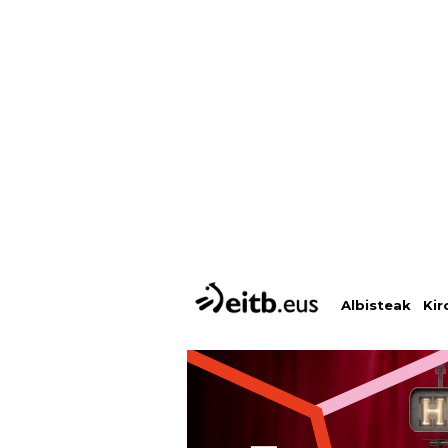
Albisteak
Kir