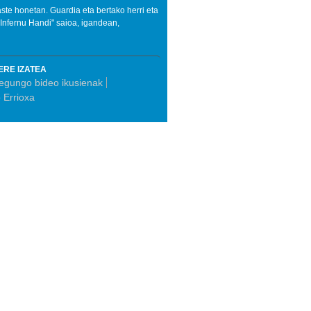
ste honetan. Guardia eta bertako herri eta
, Infernu Handi" saioa, igandean,
ERE IZATEA
egungo bideo ikusienak
 Errioxa