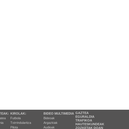
GAZTEA
TEAK:
KIROLAK:
BIDEO MULTIMEDIA
EGURALDIA
tatea
Futbola
Bideoak
TRAFIKOA
ia
Txirrindularitza
Argazkiak
HAUTESKUNDEAK
Pilota
Audioak
ZOZKETAK DOAN