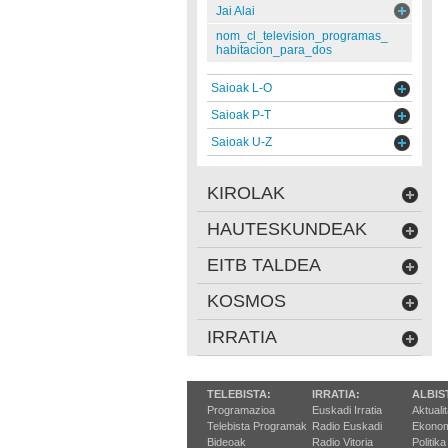
Jai Alai
nom_cl_television_programas_
habitacion_para_dos
Saioak L-O
Saioak P-T
Saioak U-Z
KIROLAK
HAUTESKUNDEAK
EITB TALDEA
KOSMOS
IRRATIA
TELEBISTA:
IRRATIA:
ALBIS
Programazioa
Euskadi Irratia
Aktuali
Telebista Programak
Radio Euskadi
Ekonom
Bideoak
Radio Vitoria
Politika