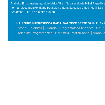
Arabako Errioxara egingo dute bisita Miren Nogalesek eta Mikel Pagadik a
herritarrak ezagutuko ditugu beraiekin batera. Ez ezazu galdu "Herri Txiki
22:00etan, ETB1en eta eitb.eus-en.
HAU ZURE INTERESEKOA BADA, BALITEKE BESTE GAI HAUEK 
Araba
Telebista
Guardia
Programazioa telebista
Gaur 
Telebista Programazioa
Herri txiki, infernu handi
Arabako