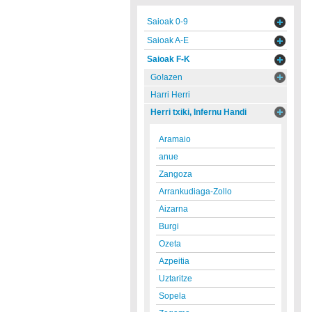
Saioak 0-9
Saioak A-E
Saioak F-K
Go!azen
Harri Herri
Herri txiki, Infernu Handi
Aramaio
anue
Zangoza
Arrankudiaga-Zollo
Aizarna
Burgi
Ozeta
Azpeitia
Uztaritze
Sopela