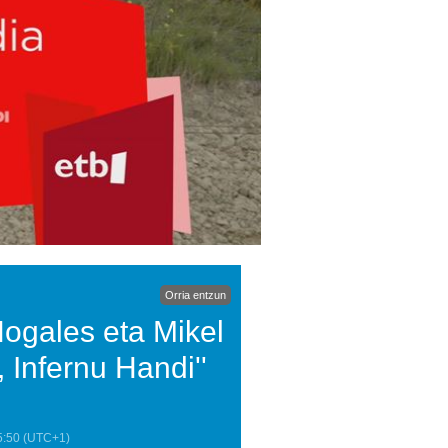
Orria entzun
Nogales eta Mikel
, Infernu Handi''
5:50
(UTC+1)