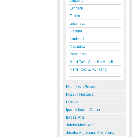
Zegama
Erriberri
Tabira
urdaneta
Harana
Irunberri
Nabarniz
Belauntza
Herri Txiki, Amerika Handi
Herri Txiki, Zirku Handi
Historias a Bocados
Hitzetik Hortzera
Hitzokei
Iparraldearen Orena
Irabazi Arte
Jateko Modukoa
Joseba Arguiñano Sukalerrian