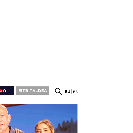
EITB TALDEA
EU
ES