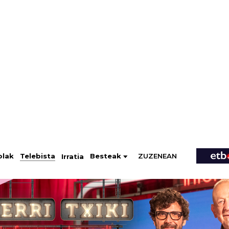
ZUZENEAN
Telebista
Besteak
olak
Irratia