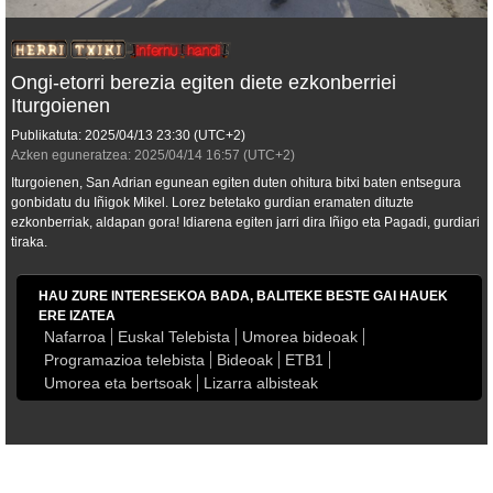
Ongi-etorri berezia egiten diete ezkonberriei
Iturgoienen
Publikatuta:
2025/04/13
23:30
(UTC+2)
Azken eguneratzea:
2025/04/14
16:57
(UTC+2)
Iturgoienen, San Adrian egunean egiten duten ohitura bitxi baten entsegura
gonbidatu du Iñigok Mikel. Lorez betetako gurdian eramaten dituzte
ezkonberriak, aldapan gora! Idiarena egiten jarri dira Iñigo eta Pagadi, gurdiari
tiraka.
HAU ZURE INTERESEKOA BADA, BALITEKE BESTE GAI HAUEK
ERE IZATEA
Nafarroa
Euskal Telebista
Umorea bideoak
Programazioa telebista
Bideoak
ETB1
Umorea eta bertsoak
Lizarra albisteak