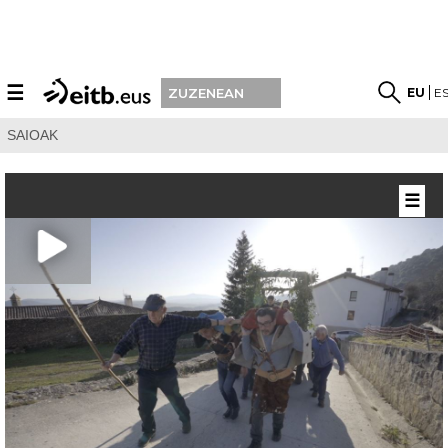
☰
EU
E
ZUZENEAN
SAIOAK
☰