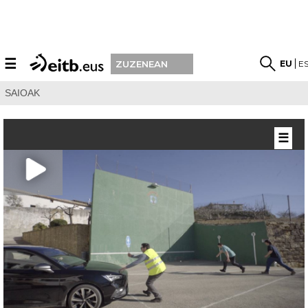
☰
EU
E
ZUZENEAN
SAIOAK
☰