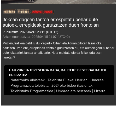
Jokoan dagoen tantoa errespetatu behar dute
autoek, errepideak gurutzatzen duen frontoian
Publikatuta:
2025/04/13
23:15
(UTC+2)
Azken eguneratzea:
2025/04/15
11:07
(UTC+2)
Muzkin, trafikoa gelditu du Pagadik Oihan eta Adrian pilotan lasai joka
daitezen. Izan ere, errepideak frontoia gurutzatzen du, eta autoek gelditu behar
dute jokalariek tantoa amaitu arte. Nola moldatu ote da Mikel udaltzain
lanetan?
HAU ZURE INTERESEKOA BADA, BALITEKE BESTE GAI HAUEK
ERE IZATEA
Nafarroako albisteak
Telebista Euskal Herrian
Umorea
Programazioa telebista
2024eko bideo ikusienak
Telebistako Programazioa
Umorea eta bertsoak
Lizarra